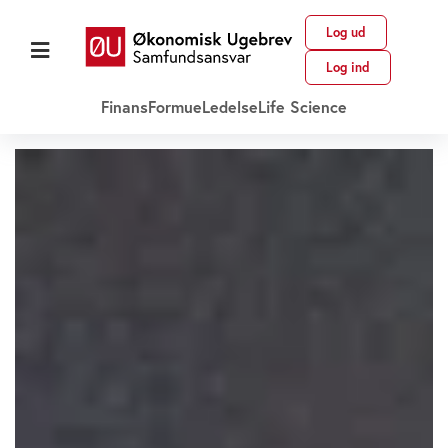
Log ud
Log ind
Finans
Formue
Ledelse
Life Science