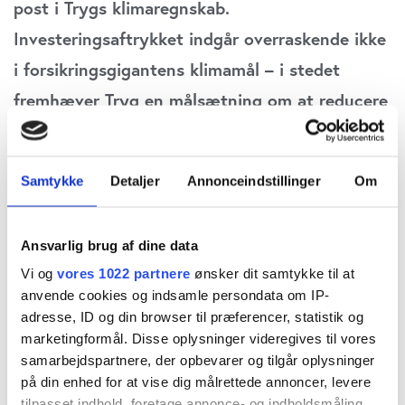
post i Trygs klimaregnskab.
Investeringsaftrykket indgår overraskende ikke
i forsikringsgigantens klimamål – i stedet
fremhæver Tryg en målsætning om at reducere
det såkaldte scope 1 aftryk, der udgør én
promille af koncernens samlede klimaaftryk.
Samtykke
Detaljer
Annonceindstillinger
Om
Modsat Alm. Brand og Topdanmark har Tryg
heller ikke sat et langsigtet klimamål, der sigter
Ansvarlig brug af dine data
mod net-zero eller klimaneutralitet i 2050,
Vi og
vores 1022 partnere
ønsker dit samtykke til at
skriver redaktør Claus Strue Frederiksen
anvende cookies og indsamle persondata om IP-
adresse, ID og din browser til præferencer, statistik og
I Trygs nyligt offentliggjorte
årsrapport
slår den
marketingformål. Disse oplysninger videregives til vores
samarbejdspartnere, der opbevarer og tilgår oplysninger
danske forsikringsgigant fast, at klima er højt på
på din enhed for at vise dig målrettede annoncer, levere
selskabets dagsordenen: ”Addressing and
tilpasset indhold, foretage annonce- og indholdsmåling,