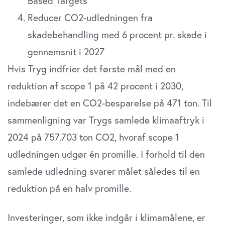
Based Targets
sociale medier, annonceringspartnere og
Reducer CO2-udledningen fra
analysepartnere. Vores partnere kan kombinere disse
data med andre oplysninger, du har givet dem, eller som
skadebehandling med 6 procent pr. skade i
de har indsamlet fra din brug af deres tjenester. Du
gennemsnit i 2027
samtykker til vores cookies, hvis du fortsætter med at
Hvis Tryg indfrier det første mål med en
anvende vores hjemmeside.
reduktion af scope 1 på 42 procent i 2030,
indebærer det en CO2-besparelse på 471 ton. Til
sammenligning var Trygs samlede klimaaftryk i
2024 på 757.703 ton CO2, hvoraf scope 1
udledningen udgør én promille. I forhold til den
samlede udledning svarer målet således til en
reduktion på en halv promille.
Investeringer, som ikke indgår i klimamålene, er