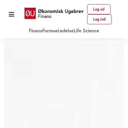
Log ud
Log ind
Finans
Formue
Ledelse
Life Science