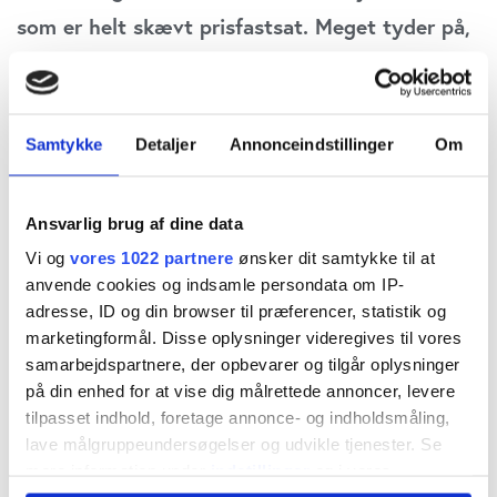
som er helt skævt prisfastsat. Meget tyder på,
at Jyske Bank efter overtagelsen af PFA Bank
også vil sælge ud af beviser i PFA-
ejendommene til forhøjede priser, skriver
Samtykke
Detaljer
Annonceindstillinger
Om
fagredaktør Carsten Vitoft i denne analyse.
Ansvarlig brug af dine data
De 245 mio. mio. kr., som
Jyske Bank i forrige uge
Vi og
vores 1022 partnere
ønsker dit samtykke til at
betalte for PFA Bank
, kan i stedet ende med at
anvende cookies og indsamle persondata om IP-
adresse, ID og din browser til præferencer, statistik og
blive reduceret med omkring 100 mio. kr., der
marketingformål. Disse oplysninger videregives til vores
betales af PFA’s kunder.
samarbejdspartnere, der opbevarer og tilgår oplysninger
på din enhed for at vise dig målrettede annoncer, levere
Det skyldes, at PFA Bank er godt fyldt op med de
tilpasset indhold, foretage annonce- og indholdsmåling,
lave målgruppeundersøgelser og udvikle tjenester. Se
investeringsbeviser i PFA-erhvervsejendomme,
mere information under
indstillinger
og i vores
som har voldt så store problemer for PFA dette