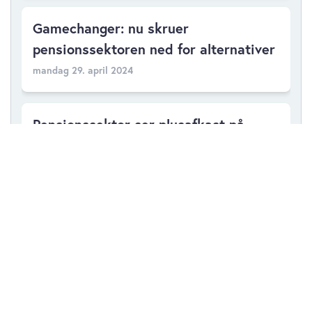
Gamechanger: nu skruer
pensionssektoren ned for alternativer
mandag 29. april 2024
Pensionssektor ser plusafkast på
alternativer for 13. år i træk
tirsdag 30. januar 2024
Øget pres på tilsyn og pensionssektor
for klarhed om alternativer
torsdag 21. december 2023
Følg virksomhederne fra denne artikel