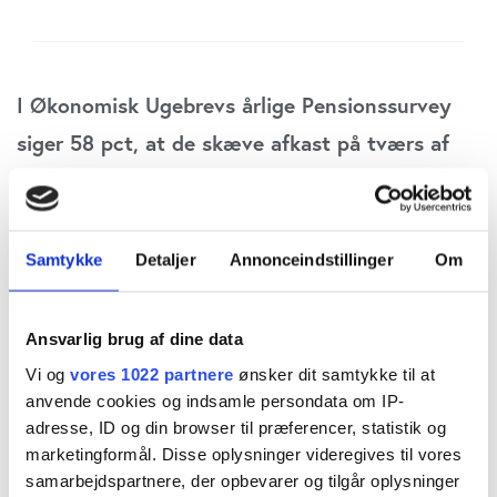
I Økonomisk Ugebrevs årlige Pensionssurvey
siger 58 pct, at de skæve afkast på tværs af
pensionsselskaberne har udviklet sig til et
decideret problem. Det får eksperter til at
frygte, at tilliden til, at pensionssektoren opgør
Samtykke
Detaljer
Annonceindstillinger
Om
kundernes pensioner til den rigtige værdi, kan
smuldre. Branchen forstår, men siger, at der
Ansvarlig brug af dine data
ingen grund er til at være nervøs.
Vi og
vores 1022 partnere
ønsker dit samtykke til at
anvende cookies og indsamle persondata om IP-
adresse, ID og din browser til præferencer, statistik og
Pensionssektorens udmeldinger om deres afkast
marketingformål. Disse oplysninger videregives til vores
på alternativer har aldrig været mere i øst og vest
samarbejdspartnere, der opbevarer og tilgår oplysninger