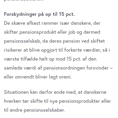
at analysere vores trafik. Vi deler også oplysninger om
din brug af vores website med vores partnere inden for
sociale medier, annonceringspartnere og
Forskydninger på op til 15 pct.
analysepartnere. Vores partnere kan kombinere disse
De skæve afkast rammer især danskere, der
data med andre oplysninger, du har givet dem, eller som
skifter pensionsprodukt eller job og dermed
de har indsamlet fra din brug af deres tjenester. Du
samtykker til vores cookies, hvis du fortsætter med at
pensionsselskab, da deres pension ved skiftet
anvende vores hjemmeside.
risikerer at blive opgjort til forkerte værdier, så i
værste tilfælde helt op mod 15 pct. af den
samlede værdi af pensionsordningen forsvinder –
eller omvendt bliver lagt oveni.
Situationen kan derfor ende med, at danskerne
hverken tør skifte til nye pensionsprodukter eller
til andre pensionsselskaber.