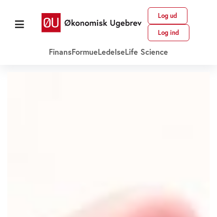
Log ud
Log ind
Finans
Formue
Ledelse
Life Science