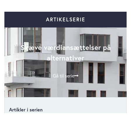
ARTIKELSERIE
Skæve værdiansættelser på
alternativer
Gå til serie
Artikler i serien
Finanstilsynet har mistet greb om