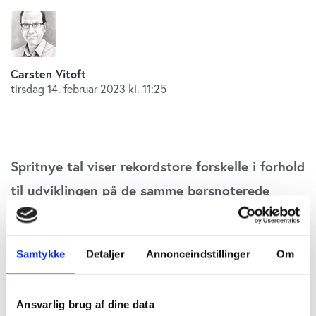
Carsten Vitoft
tirsdag 14. februar 2023 kl. 11:25
Spritnye tal viser rekordstore forskelle i forhold
til udviklingen på de samme børsnoterede
aktiver. Det kan nemt betyde, at der aktuelt
omfordeles milliarder mellem pensionskunderne
Samtykke
Detaljer
Annonceindstillinger
Om
på et forkert grundlag. PFA Pension erkender,
at selskabet har værdisat alternativer forkert.
Ansvarlig brug af dine data