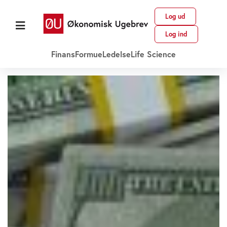
Log ud
Log ind
Finans
Formue
Ledelse
Life Science