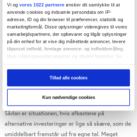
Det gælder om at skynde sig på pension, hvis
Vi og
vores 1022 partnere
ønsker dit samtykke til at
anvende cookies og indsamle persondata om IP-
man er medlem af AP Pension eller
adresse, ID og din browser til præferencer, statistik og
PensionDanmark. Så er der nemlig en rigtig god
marketingformål. Disse oplysninger videregives til vores
samarbejdspartnere, der opbevarer og tilgår oplysninger
chance for, at man kan få en fed luns af andres
på din enhed for at vise dig målrettede annoncer, levere
surt optjente pensionskroner med sig på pension
tilpasset indhold, foretage annonce- og indholdsmåling,
til ekstra at forsøde alderdommen.
lave målgruppeundersøgelser og udvikle tjenester. Se
mere information under
indstillinger
og i vores
persondatapolitik. Du kan altid trække dit samtykke
Omvendt bør man hurtigst muligt udskyde sin
Tillad alle cookies
tilbage eller ændre indstillinger fra vores
pensionsalder, hvis den ligger i PBU, der er
"Cookiedeklaration", eller ved at trykke på "Privacy
trigger" ikonet.
pensionskassen for pædagoger.
Kun nødvendige cookies
Hvis du tillader det, vil vi også gerne:
Sådan er situationen, hvis afkastene på
Indsamle præcise oplysninger om din placering,
alternative investeringer er lige så skæve, som de
der kan være nøjagtig inden for få meter
Identificere din enhed baseret på en scanning af
umiddelbart fremstår ud fra egne tal. Meget