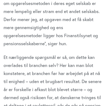
om opgørelsesmetoden i deres eget selskab er
mere lempelig eller stram end et andet selskabs.
Derfor mener jeg, at opgaven med at få skabt
mere gennemsigtighed og ens
opgørelsesmetoder ligger hos Finanstilsynet og
pensionsselskaberne”, siger hun.
Et nærliggende spørgsmål er så, om dette kan
overlades til branchen selv? Her kan man blot
konstatere, at branchen før har arbejdet på at nå
til enighed – uden et brugbart resultat. De senere
år er forskelle i afkast blot blevet større – og
dermed også risikoen for, at danskerne tvinges til
at deltage i et roulettespil, når de går på pension