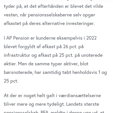
dens unikke karakteristika (fingerprinting)
tyder på, at det efterhånden er blevet det vilde
Dine valg anvendes på hele websitet.
vesten, når pensionsselskaberne selv opgør
Vi bruger cookies til at tilpasse vores indhold og
afkastet på deres alternative investeringer.
annoncer, til at vise dig funktioner til sociale medier og til
at analysere vores trafik. Vi deler også oplysninger om
I AP Pension er kunderne eksempelvis i 2022
din brug af vores website med vores partnere inden for
sociale medier, annonceringspartnere og
blevet forgyldt af afkast på 26 pct. på
analysepartnere. Vores partnere kan kombinere disse
infrastruktur og afkast på 25 pct. på unoterede
data med andre oplysninger, du har givet dem, eller som
de har indsamlet fra din brug af deres tjenester. Du
aktier. Men de samme typer aktiver, blot
samtykker til vores cookies, hvis du fortsætter med at
børsnoterede, har samtidig tabt henholdsvis 1 og
anvende vores hjemmeside.
25 pct.
At der er noget helt galt i værdiansættelserne
bliver mere og mere tydeligt. Landets største
pensionsselskab, PFA, meldte i denne uge ud, at