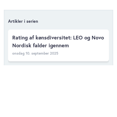
Artikler i serien
Rating af kønsdiversitet: LEO og Novo
Nordisk falder igennem
onsdag 10. september 2025
Hver 4. bank øger kvindeandel i
topledelsen
onsdag 03. september 2025
Top-100 Kønsdiversitet: Færre