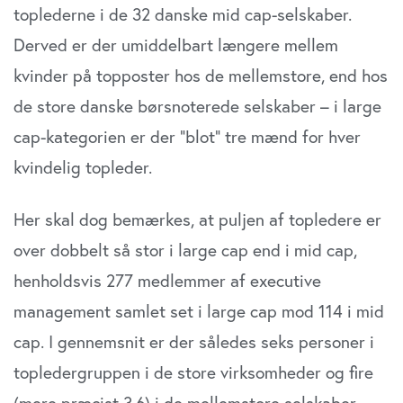
toplederne i de 32 danske mid cap-selskaber.
Derved er der umiddelbart længere mellem
kvinder på topposter hos de mellemstore, end hos
de store danske børsnoterede selskaber – i large
cap-kategorien er der ”blot” tre mænd for hver
kvindelig topleder.
Her skal dog bemærkes, at puljen af topledere er
over dobbelt så stor i large cap end i mid cap,
henholdsvis 277 medlemmer af executive
management samlet set i large cap mod 114 i mid
cap. I gennemsnit er der således seks personer i
topledergruppen i de store virksomheder og fire
(mere præcist 3,6) i de mellemstore selskaber.