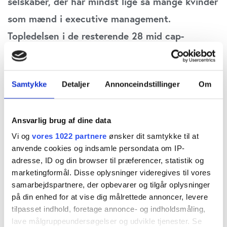
selskaber, der har mindst lige så mange kvinder
som mænd i executive management.
Topledelsen i de resterende 28 mid cap-
selskaber er domineret af mænd og i 18 af
selskaberne er der ingen kvinder i topledelsen.
Samtykke
Detaljer
Annonceindstillinger
Om
Udviklingen hen mod kønslighed i topledelsen
går uhyre langsomt – i det nuværende tempo
Ansvarlig brug af dine data
er der først udsigt til, at de mandsdominerede
Vi og
vores 1022 partnere
ønsker dit samtykke til at
topledelser er fortid om 64 år. Redaktør Claus
anvende cookies og indsamle persondata om IP-
Strue Frederiksen giver et overblik over
adresse, ID og din browser til præferencer, statistik og
kønsfordelingen i danske mid cap-selskabers
marketingformål. Disse oplysninger videregives til vores
samarbejdspartnere, der opbevarer og tilgår oplysninger
topledelse.
på din enhed for at vise dig målrettede annoncer, levere
tilpasset indhold, foretage annonce- og indholdsmåling,
Hanne Salomonsen, adm. direktør i Gyldendal,
lave målgruppeundersøgelser og udvikle tjenester. Se