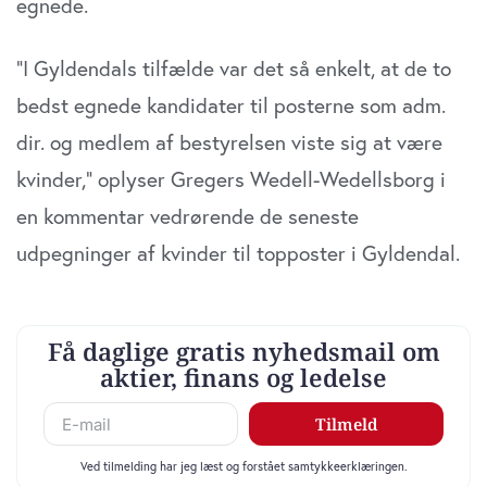
egnede.
analysepartnere. Vores partnere kan kombinere disse
data med andre oplysninger, du har givet dem, eller som
de har indsamlet fra din brug af deres tjenester. Du
“I Gyldendals tilfælde var det så enkelt, at de to
samtykker til vores cookies, hvis du fortsætter med at
bedst egnede kandidater til posterne som adm.
anvende vores hjemmeside.
dir. og medlem af bestyrelsen viste sig at være
kvinder,” oplyser Gregers Wedell-Wedellsborg i
en kommentar vedrørende de seneste
udpegninger af kvinder til topposter i Gyldendal.