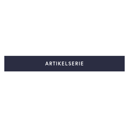
ARTIKELSERIE
Diversitet og inklusion i
virksomheder
Gå til serie