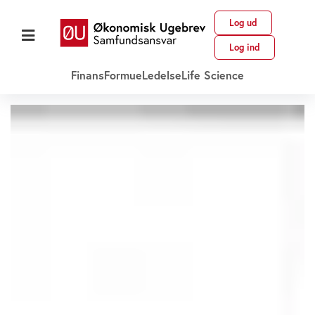
Log ud
Log ind
Finans
Formue
Ledelse
Life Science