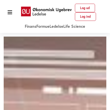
Log ud
Log ind
Finans
Formue
Ledelse
Life Science