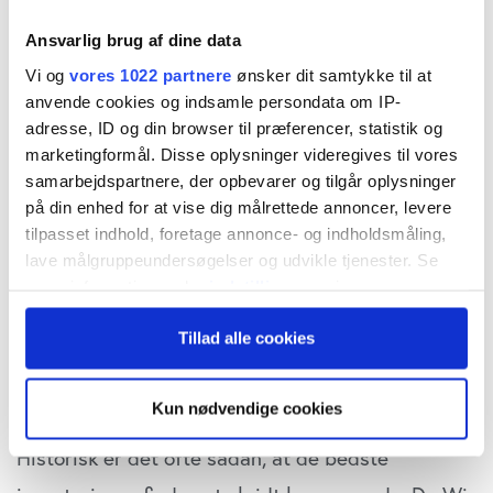
Morgan Stanley i ny rapport.
Ansvarlig brug af dine data
Vi og
vores 1022 partnere
ønsker dit samtykke til at
Virksomhederne, der kommer til at skabe
anvende cookies og indsamle persondata om IP-
adresse, ID og din browser til præferencer, statistik og
forandring, er ikke kun dem, der udvikler
marketingformål. Disse oplysninger videregives til vores
teknologien, men i lige så høj grad dem, der
samarbejdspartnere, der opbevarer og tilgår oplysninger
forstår at udnytte den. Altså AI’s indirekte vindere
på din enhed for at vise dig målrettede annoncer, levere
tilpasset indhold, foretage annonce- og indholdsmåling,
– de virksomheder og sektorer, der høster
lave målgruppeundersøgelser og udvikle tjenester. Se
gevinsterne uden nødvendigvis selv at være tech-
mere information under
indstillinger
og i vores
persondatapolitik. Du kan altid trække dit samtykke
virksomheder.
Morgan Stanley
kalder det i
Tillad alle cookies
tilbage eller ændre indstillinger fra vores
rapporten det for ‘second-order effekter’ – de
"Cookiedeklaration", eller ved at trykke på "Privacy
afledte effekter af en ny teknologis muligheder.
trigger" ikonet.
Kun nødvendige cookies
Hvis du tillader det, vil vi også gerne:
Historisk er det ofte sådan, at de bedste
Indsamle præcise oplysninger om din placering,