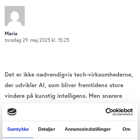
Maria
torsdag 29. maj 2025 kl. 15:25
Det er ikke nødvendigvis tech-virksomhederne,
der udvikler AI, som bliver fremtidens store
vindere på kunstig intelligens. Men snarere
dem, der forstår at bruge teknologien bedst.
Det er her de skjulte vindere ligger – og også
de måske mest oversete
Samtykke
Detaljer
Annonceindstillinger
Om
investeringsmuligheder, skriver finanshuset