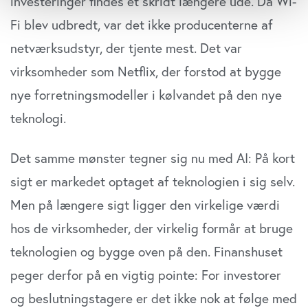
investeringer findes et skridt længere ude. Da Wi-
der kan være nøjagtig inden for få meter
Identificere din enhed baseret på en scanning af
Fi blev udbredt, var det ikke producenterne af
dens unikke karakteristika (fingerprinting)
netværksudstyr, der tjente mest. Det var
Dine valg anvendes på hele websitet.
virksomheder som Netflix, der forstod at bygge
Vi bruger cookies til at tilpasse vores indhold og
nye forretningsmodeller i kølvandet på den nye
annoncer, til at vise dig funktioner til sociale medier og til
teknologi.
at analysere vores trafik. Vi deler også oplysninger om
din brug af vores website med vores partnere inden for
Det samme mønster tegner sig nu med AI: På kort
sociale medier, annonceringspartnere og
analysepartnere. Vores partnere kan kombinere disse
sigt er markedet optaget af teknologien i sig selv.
data med andre oplysninger, du har givet dem, eller som
Men på længere sigt ligger den virkelige værdi
de har indsamlet fra din brug af deres tjenester. Du
samtykker til vores cookies, hvis du fortsætter med at
hos de virksomheder, der virkelig formår at bruge
anvende vores hjemmeside.
teknologien og bygge oven på den. Finanshuset
peger derfor på en vigtig pointe: For investorer
og beslutningstagere er det ikke nok at følge med