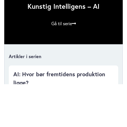
Kunstig Intelligens – AI
Gå til serie
Artikler i serien
AI: Hvor bør fremtidens produktion
ligge?
torsdag 18. juni 2026
Bestyrelsens AI-dilemma: Tøven eller
overmod