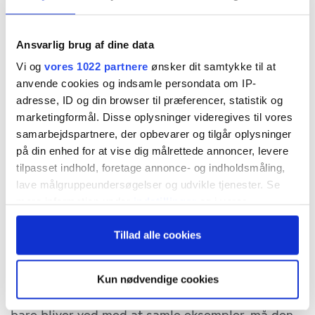
gå igen i f.eks. banker. Det står klart, at
lovgivere og virksomhedsledere må analysere
Ansvarlig brug af dine data
situationen grundigt.
Vi og
vores 1022 partnere
ønsker dit samtykke til at
anvende cookies og indsamle persondata om IP-
Dagligt møder man spørgsmålet om, hvorvidt det
adresse, ID og din browser til præferencer, statistik og
marketingformål. Disse oplysninger videregives til vores
er ok, at den institution, man har ringet til,
samarbejdspartnere, der opbevarer og tilgår oplysninger
optager telefonsamtalen for at bruge den til
på din enhed for at vise dig målrettede annoncer, levere
tilpasset indhold, foretage annonce- og indholdsmåling,
undervisning af medarbejderne. Hvis vi som
lave målgruppeundersøgelser og udvikle tjenester. Se
samfund havde et modent forhold til digital
mere information under
indstillinger
og i vores
teknologi, ville vi praktisk talt aldrig høre
persondatapolitik. Du kan altid trække dit samtykke
Tillad alle cookies
tilbage eller ændre indstillinger fra vores
spørgsmålet. Der kan højest være brug for 10
"Cookiedeklaration", eller ved at trykke på "Privacy
eller 20 eksempler på kunder i
trigger" ikonet.
Kun nødvendige cookies
undervisningsmaterialet, så når virksomheden
Hvis du tillader det, vil vi også gerne:
bare bliver ved med at samle eksempler, må den