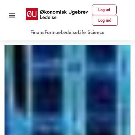
Log ud
Log ind
Finans
Formue
Ledelse
Life Science