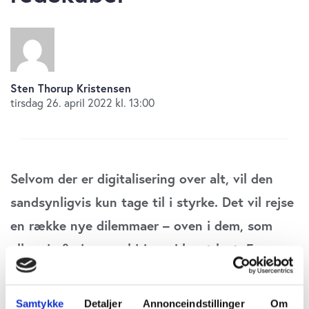
Sten Thorup Kristensen
tirsdag 26. april 2022 kl. 13:00
Selvom der er digitalisering over alt, vil den
sandsynligvis kun tage til i styrke. Det vil rejse
en række nye dilemmaer – oven i dem, som
allerede findes og aldrig er blevet løst. En
debatbog giver en lang række eksempler fra
den offentlige sektor, men de vil i vidt omfang
Samtykke
Detaljer
Annonceindstillinger
Om