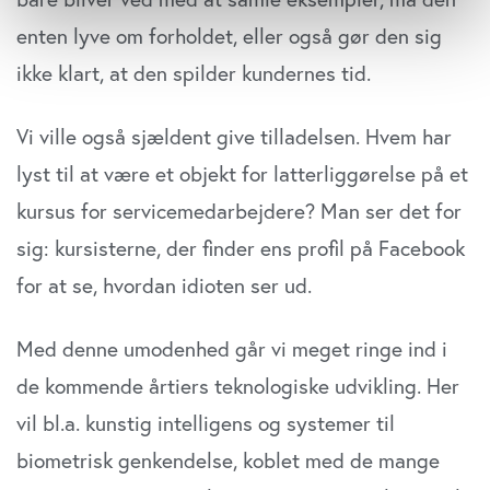
Indsamle præcise oplysninger om din placering,
enten lyve om forholdet, eller også gør den sig
der kan være nøjagtig inden for få meter
Identificere din enhed baseret på en scanning af
ikke klart, at den spilder kundernes tid.
dens unikke karakteristika (fingerprinting)
Dine valg anvendes på hele websitet.
Vi ville også sjældent give tilladelsen. Hvem har
lyst til at være et objekt for latterliggørelse på et
Vi bruger cookies til at tilpasse vores indhold og
annoncer, til at vise dig funktioner til sociale medier og til
kursus for servicemedarbejdere? Man ser det for
at analysere vores trafik. Vi deler også oplysninger om
sig: kursisterne, der finder ens profil på Facebook
din brug af vores website med vores partnere inden for
sociale medier, annonceringspartnere og
for at se, hvordan idioten ser ud.
analysepartnere. Vores partnere kan kombinere disse
data med andre oplysninger, du har givet dem, eller som
Med denne umodenhed går vi meget ringe ind i
de har indsamlet fra din brug af deres tjenester. Du
de kommende årtiers teknologiske udvikling. Her
samtykker til vores cookies, hvis du fortsætter med at
anvende vores hjemmeside.
vil bl.a. kunstig intelligens og systemer til
biometrisk genkendelse, koblet med de mange