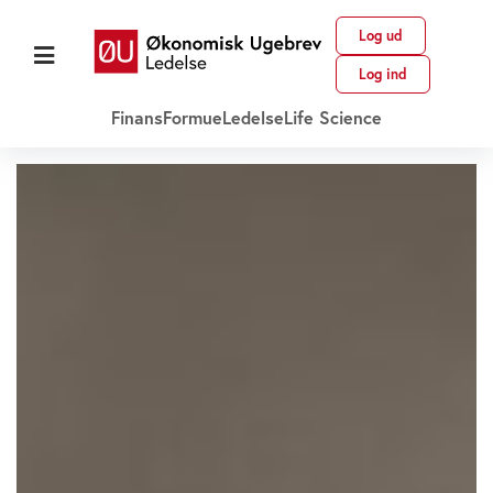
Log ud
Log ind
Finans
Formue
Ledelse
Life Science