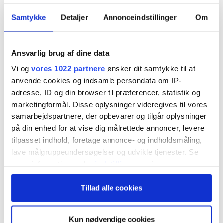
beslutninger. Men kritikerne peger på risikoen
Samtykke
Detaljer
Annonceindstillinger
Om
for, at medarbejdere reduceres til blot et tal i
rækken. Undersøgelser viser, at AI bliver
Ansvarlig brug af dine data
anvendt hyppigt i HR-processer. Læs hvilke
Vi og
vores 1022 partnere
ønsker dit samtykke til at
anvende cookies og indsamle persondata om IP-
muligheder og udfordringer, det fører med sig.
adresse, ID og din browser til præferencer, statistik og
marketingformål. Disse oplysninger videregives til vores
Den markante rolle, AI allerede spiller i mange
samarbejdspartnere, der opbevarer og tilgår oplysninger
HR-afdelinger, rejser væsentlige spørgsmål.
på din enhed for at vise dig målrettede annoncer, levere
tilpasset indhold, foretage annonce- og indholdsmåling,
Forskere, jurister, politikere og organisationer
lave målgruppeundersøgelser og udvikle tjenester. Se
som Human Rights Watch advarer om alvorlige
mere information under
indstillinger
og i vores
persondatapolitik. Du kan altid trække dit samtykke
etiske udfordringer. Især når det kommer til
Tillad alle cookies
tilbage eller ændre indstillinger fra vores
risikoen for diskrimination, fremgår det af en
"Cookiedeklaration", eller ved at trykke på "Privacy
oversigtsartikel på
Zerohedge
.
trigger" ikonet.
Kun nødvendige cookies