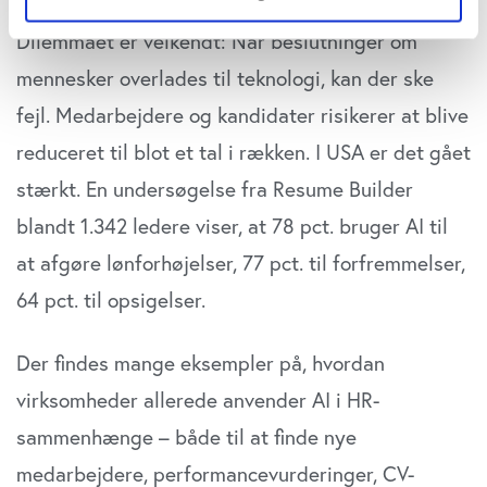
Hvis du tillader det, vil vi også gerne:
Dilemmaet er velkendt: Når beslutninger om
Indsamle præcise oplysninger om din placering,
mennesker overlades til teknologi, kan der ske
der kan være nøjagtig inden for få meter
Identificere din enhed baseret på en scanning af
fejl. Medarbejdere og kandidater risikerer at blive
dens unikke karakteristika (fingerprinting)
reduceret til blot et tal i rækken. I USA er det gået
Dine valg anvendes på hele websitet.
stærkt. En undersøgelse fra Resume Builder
Vi bruger cookies til at tilpasse vores indhold og
blandt 1.342 ledere viser, at 78 pct. bruger AI til
annoncer, til at vise dig funktioner til sociale medier og til
at afgøre lønforhøjelser, 77 pct. til forfremmelser,
at analysere vores trafik. Vi deler også oplysninger om
64 pct. til opsigelser.
din brug af vores website med vores partnere inden for
sociale medier, annonceringspartnere og
analysepartnere. Vores partnere kan kombinere disse
Der findes mange eksempler på, hvordan
data med andre oplysninger, du har givet dem, eller som
virksomheder allerede anvender AI i HR-
de har indsamlet fra din brug af deres tjenester. Du
samtykker til vores cookies, hvis du fortsætter med at
sammenhænge – både til at finde nye
anvende vores hjemmeside.
medarbejdere, performancevurderinger, CV-