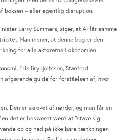
 boksen – eller egentlig disruption.
inister Larry Summers, siger, at AI får samme
ricitet. Han mener, at denne bog er den
irkning for alle aktørerne i økonomien.
onomi, Erik Brynjolfsson, Stanford
den afgørende guide for forståelsen af, hvor
en. Den er skrevet af nørder, og man får en
Men det er besværet værd at ”stave sig
an vende op og ned på ikke bare tænkningen
eder og brancher. Forfatterne skelner