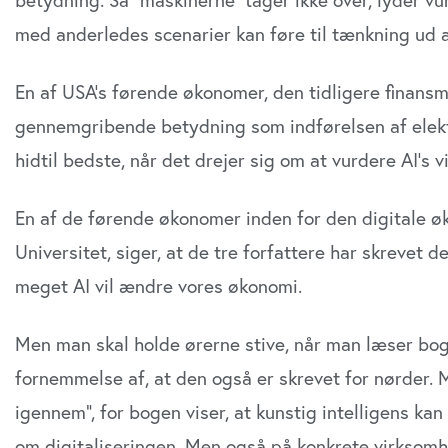
med anderledes scenarier kan føre til tænkning ud af
En af USA’s førende økonomer, den tidligere finansm
gennemgribende betydning som indførelsen af elekt
hidtil bedste, når det drejer sig om at vurdere AI’s v
En af de førende økonomer inden for den digitale øk
Universitet, siger, at de tre forfattere har skrevet 
meget AI vil ændre vores økonomi.
Men man skal holde ørerne stive, når man læser bog
fornemmelse af, at den også er skrevet for nørder. 
igennem”, for bogen viser, at kunstig intelligens k
om digitaliseringen. Men også på konkrete virksomh