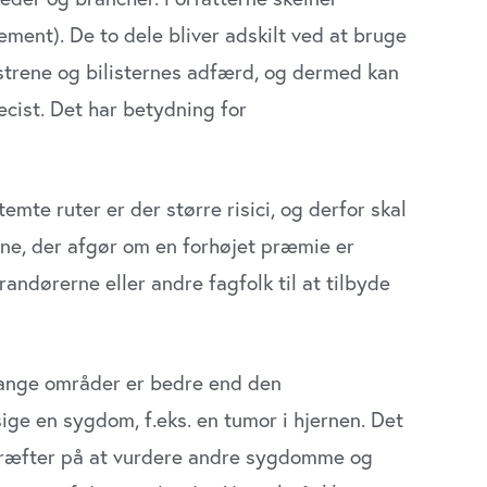
ment). De to dele bliver adskilt ved at bruge
nstrene og bilisternes adfærd, og dermed kan
cist. Det har betydning for
temte ruter er der større risici, og derfor skal
erne, der afgør om en forhøjet præmie er
ndørerne eller andre fagfolk til at tilbyde
mange områder er bedre end den
sige en sygdom, f.eks. en tumor i hjernen. Det
e kræfter på at vurdere andre sygdomme og