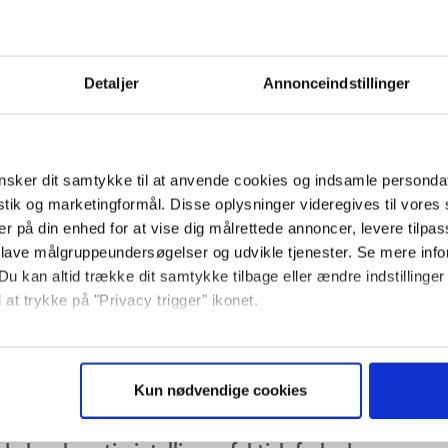
Detaljer
Annonceindstillinger
sker dit samtykke til at anvende cookies og indsamle personda
istik og marketingformål. Disse oplysninger videregives til vore
er på din enhed for at vise dig målrettede annoncer, levere tilpas
 lave målgruppeundersøgelser og udvikle tjenester. Se mere inf
Du kan altid trække dit samtykke tilbage eller ændre indstillinger
 at trykke på "Privacy trigger" ikonet.
så gerne:
sninger om din placering, der kan være nøjagtig inden for få me
il noget brugbart udvikler sig med rivende
Kun nødvendige cookies
 baseret på en scanning af dens unikke karakteristika (fingerprin
skrive en bog om de praktiske muligheder i
ebsitet.