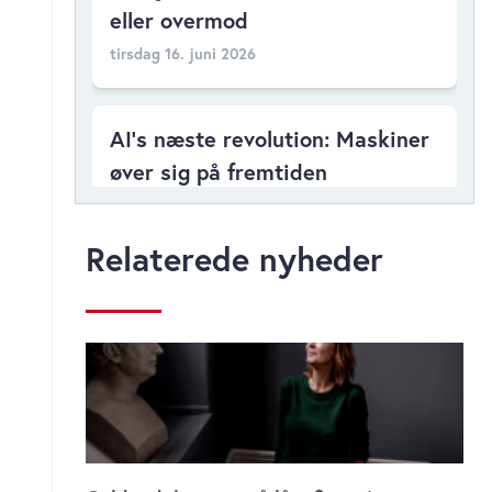
eller overmod
tirsdag 16. juni 2026
AI’s næste revolution: Maskiner
øver sig på fremtiden
mandag 08. juni 2026
Relaterede nyheder
Brev fra Chefredaktøren – AI-
revolutionen i banksektoren
fortsætter: 5000 job i fare
mandag 01. juni 2026
AI bliver CEO’ens nye