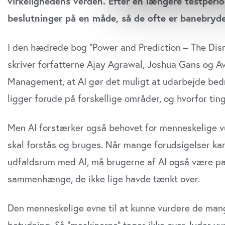
virkelighedens verden. Efter en længere testperio
Vi bruger cookies til at tilpas
beslutninger på en måde, så de ofte er banebryden
vores trafik. Vi deler også o
annonceringspartnere og anal
I den hædrede bog ”Power and Prediction – The Disrup
dem, eller som de har indsaml
skriver forfatterne Ajay Agrawal, Joshua Gans og A
anvende vores hjemmeside.
Management, at AI gør det muligt at udarbejde bedr
ligger forude på forskellige områder, og hvorfor tin
Men AI forstærker også behovet for menneskelige vur
skal forstås og bruges. Når mange forudsigelser ka
udfaldsrum med AI, må brugerne af AI også være par
sammenhænge, de ikke lige havde tænkt over.
Den menneskelige evne til at kunne vurdere de mang
betydning. Så ”maskinerne” tager ikke over, lyder v