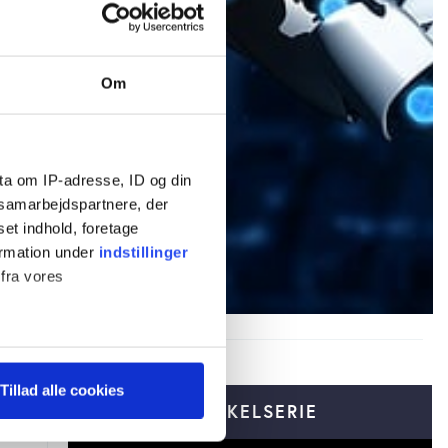
Om
ta om IP-adresse, ID og din
s samarbejdspartnere, der
set indhold, foretage
ormation under
indstillinger
 fra vores
ter
Tillad alle cookies
ting)
ARTIKELSERIE