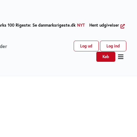
ks 100 Rigeste: Se danmarksrigeste.dk
NYT
Hent udgivelser
der
Log ud
Log ind
Køb