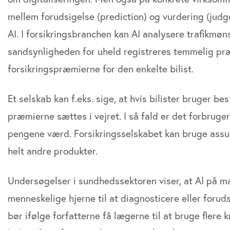
mellem forudsigelse (prediction) og vurdering (judge
AI. I forsikringsbranchen kan AI analysere trafikmø
sandsynligheden for uheld registreres temmelig præ
forsikringspræmierne for den enkelte bilist.
Et selskab kan f.eks. sige, at hvis bilister bruger bes
præmierne sættes i vejret. I så fald er det forbrug
pengene værd. Forsikringsselskabet kan bruge assura
helt andre produkter.
Undersøgelser i sundhedssektoren viser, at AI på 
menneskelige hjerne til at diagnosticere eller forud
bør ifølge forfatterne få lægerne til at bruge fler