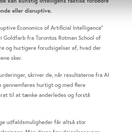
de kan kunstig intelligens faktisk forbedre
se vores indhold og annoncer, til at vise dig funktioner til sociale
de eller disruptive.
plysninger om din brug af vores website med vores partnere inden
ysepartnere. Vores partnere kan kombinere disse data med andr
tive Economics of Artificial Intelligence”
et fra din brug af deres tjenester. Du samtykker til vores cookie
vi Goldfarb fra Torontos Rotman School of
e og hurtigere forudsigelser af, hvad der
gene sker.
deringer, skriver de, når resultaterne fra AI
n gennemføres hurtigt og med flere
at til at tænke anderledes og forstå
e udfaldsmuligheder får altså stor
urderingen. Men deres forudsigelsesevner