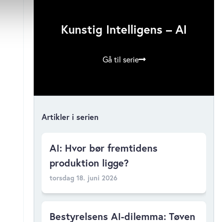
 medier og til at analysere
Kunstig Intelligens – AI
 for sociale medier,
e oplysninger, du har givet
s, hvis du fortsætter med at
Gå til serie
Artikler i serien
AI: Hvor bør fremtidens
produktion ligge?
torsdag 18. juni 2026
Bestyrelsens AI-dilemma: Tøven