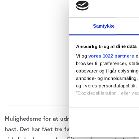
Samtykke
Ansvarlig brug af dine data
Vi og
vores 1022 partnere
øn
browser til præferencer, stat
opbevarer og tilgår oplysning
annonce- og indholdsmåling,
og i vores persondatapolitik. 
"Cookiedeklaration", eller ved
Hvis du tillader det, vil vi og
Indsamle præcise oply
Mulighederne for at udnytte kunstig Intelligens t
Identificere din enhed
hast. Det har fået tre førende AI-forskere til at 
Dine valg anvendes på hele w