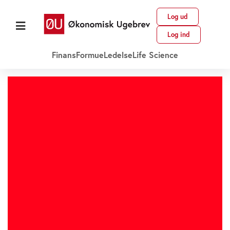
Log ud
Log ind
Finans
Formue
Ledelse
Life Science