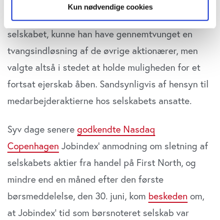
Danielsen gennem Danielsen 2 ApS ejede over 90
Kun nødvendige cookies
pct. af aktierne og stemmerettighederne i
Hvis du tillader det, vil vi også gerne:
selskabet, kunne han have gennemtvunget en
Indsamle præcise oplysninger om din placering,
der kan være nøjagtig inden for få meter
tvangsindløsning af de øvrige aktionærer, men
Identificere din enhed baseret på en scanning af
valgte altså i stedet at holde muligheden for et
dens unikke karakteristika (fingerprinting)
fortsat ejerskab åben. Sandsynligvis af hensyn til
Dine valg anvendes på hele websitet.
medarbejderaktierne hos selskabets ansatte.
Vi bruger cookies til at tilpasse vores indhold og
annoncer, til at vise dig funktioner til sociale medier og til
Syv dage senere
godkendte Nasdaq
at analysere vores trafik. Vi deler også oplysninger om
Copenha
gen
Jobindex’ anmodning om sletning af
din brug af vores website med vores partnere inden for
sociale medier, annonceringspartnere og
selskabets aktier fra handel på First North, og
analysepartnere. Vores partnere kan kombinere disse
mindre end en måned efter den første
data med andre oplysninger, du har givet dem, eller som
de har indsamlet fra din brug af deres tjenester. Du
børsmeddelelse, den 30. juni, kom
beskeden
om,
samtykker til vores cookies, hvis du fortsætter med at
at Jobindex’ tid som børsnoteret selskab var
anvende vores hjemmeside.