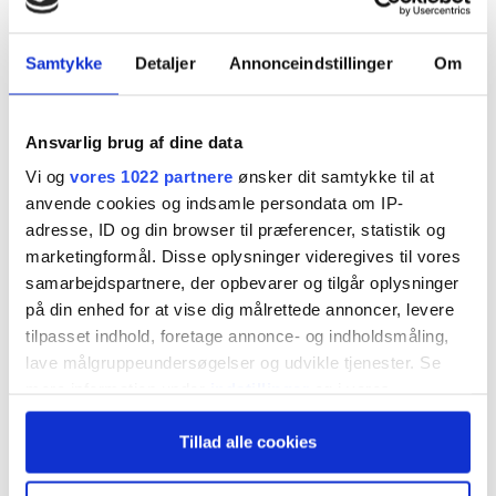
Jobindex blev afnoteret på sidste børsdag i
Samtykke
Detaljer
Annonceindstillinger
Om
første halvdel af 2023.
På den sidste børsdag i første halvdel af 2023
Ansvarlig brug af dine data
blev First North et selskab fattigere. Jobindex
Vi og
vores 1022 partnere
ønsker dit samtykke til at
meddelte den 2. juni aktionærerne
, at man
anvende cookies og indsamle persondata om IP-
adresse, ID og din browser til præferencer, statistik og
ønskede at afnotere selskabet. Aktionærerne fik
marketingformål. Disse oplysninger videregives til vores
valget mellem enten at acceptere et tilbud på
samarbejdspartnere, der opbevarer og tilgår oplysninger
på din enhed for at vise dig målrettede annoncer, levere
kurs 1900 pr. aktie eller at fortsætte som
tilpasset indhold, foretage annonce- og indholdsmåling,
aktionær i et unoteret selskab efter den sidste
lave målgruppeundersøgelser og udvikle tjenester. Se
mere information under
indstillinger
og i vores
forventede handelsdag den 30. juni.
persondatapolitik. Du kan altid trække dit samtykke
Tillad alle cookies
tilbage eller ændre indstillinger fra vores
Eftersom Jobindex’ hovedaktionær Kaare
"Cookiedeklaration", eller ved at trykke på "Privacy
trigger" ikonet.