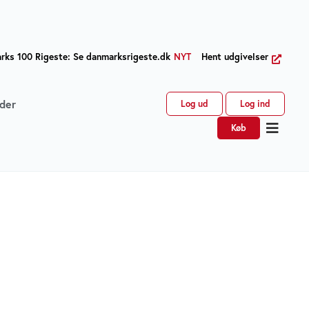
ks 100 Rigeste: Se danmarksrigeste.dk
NYT
Hent udgivelser
der
Log ud
Log ind
Køb