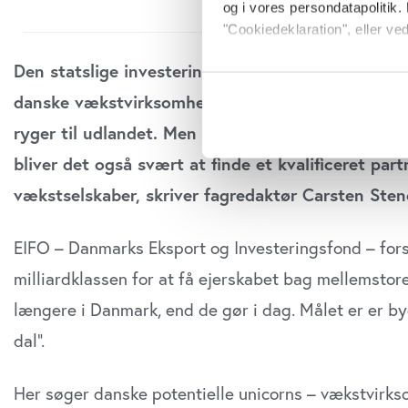
og i vores persondatapolitik. 
"Cookiedeklaration", eller ved
Den statslige investeringsfond vil rejse op mod 10 
Hvis du tillader det, vil vi og
danske vækstvirk­somheder, typisk c- og d-runder,
Indsamle præcise oply
Identificere din enhed
ryger til udlandet. Men dan­ske pensionskasser 
Dine valg anvendes på hele w
bliver det også svært at finde et kvalifi­ceret pa
Vi bruger cookies til at tilpas
vækst­selskaber, skriver fagredaktør Carsten Sten
vores trafik. Vi deler også o
annonceringspartnere og anal
EIFO – Danmarks Eksport og Investeringsfond – fors
dem, eller som de har indsaml
milliardklassen for at få ejerskabet bag mellemstor
anvende vores hjemmeside.
længere i Danmark, end de gør i dag. Målet er er b
dal”.
Her søger danske potentielle unicorns – vækstvirks