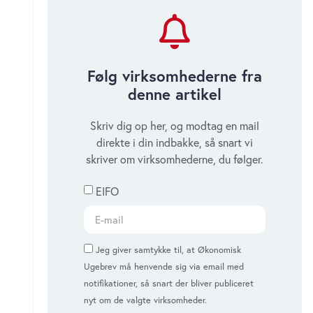
Djus genskabe tilliden til First
North?
onsdag 22. april 2026
Følg virksomhederne fra
denne artikel
Tema om First North: Få
Skriv dig op her, og modtag en mail
succeser på danske
direkte i din indbakke, så snart vi
vækstbørser
skriver om virksomhederne, du følger.
tirsdag 21. april 2026
EIFO
Tema om First North: Unlimit
Group på First North – endnu en
Jeg giver samtykke til, at Økonomisk
Ugebrev må henvende sig via email med
kæmpe skandale
notifikationer, så snart der bliver publiceret
tirsdag 21. april 2026
nyt om de valgte virksomheder.