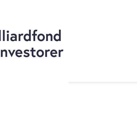
liardfond
investorer