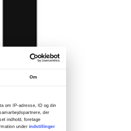
Om
ta om IP-adresse, ID og din
s samarbejdspartnere, der
set indhold, foretage
ormation under
indstillinger