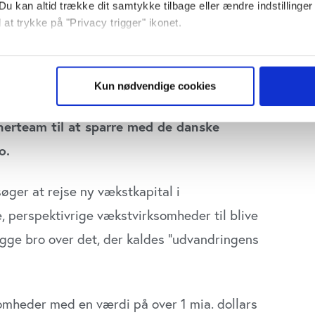
Du kan altid trække dit samtykke tilbage eller ændre indstillinger
 at trykke på "Privacy trigger" ikonet.
mia. til en ny fond til investering i
så gerne:
 og altså dér, hvor successelskaber typisk
sninger om din placering, der kan være nøjagtig inden for få me
Kun nødvendige cookies
 baseret på en scanning af dens unikke karakteristika (fingerprin
vender tommelfingeren nedad. Herhjemme
ebsitet.
rtnerteam til at sparre med de danske
se vores indhold og annoncer, til at vise dig funktioner til sociale
o.
plysninger om din brug af vores website med vores partnere inden
ysepartnere. Vores partnere kan kombinere disse data med andr
øger at rejse ny vækstkapital i
et fra din brug af deres tjenester. Du samtykker til vores cookie
e, perspektivrige vækstvirksomheder til blive
ygge bro over det, der kaldes ”udvandringens
omhe­der med en værdi på over 1 mia. dollars