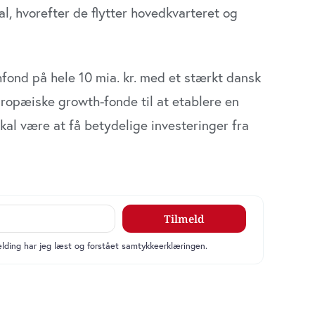
al, hvorefter de flytter hoved­kvarteret og
hfond på hele 10 mia. kr. med et stærkt dansk
europæiske grow­th-fonde til at etablere en
al være at få betydelige investe­ringer fra