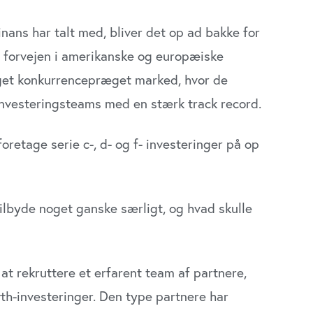
ans har talt med, bliver det op ad bakke for
i forvejen i ameri­kanske og europæiske
eget konkurrencepræget marked, hvor de
investeringsteams med en stærk track record.
foretage serie c-, d- og f- investeringer på op
il­byde noget ganske særligt, og hvad skulle
 at rekruttere et erfarent team af partnere,
th-investeringer. Den type partnere har