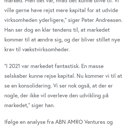
marked. Men det var, hvad det kunne blive til. Vi
Dine valg anvendes på hele websitet.
ville gerne have rejst mere kapital for at udvide
Vi bruger cookies til at tilpasse vores indhold og
virksomheden yderligere,” siger Peter Andreasen.
annoncer, til at vise dig funktioner til sociale medier og til
Han ser dog en klar tendens til, at markedet
at analysere vores trafik. Vi deler også oplysninger om
din brug af vores website med vores partnere inden for
kommer til at ændre sig, og der bliver stillet nye
sociale medier, annonceringspartnere og
krav til vækstvirksomheder.
analysepartnere. Vores partnere kan kombinere disse
data med andre oplysninger, du har givet dem, eller som
”I 2021 var markedet fantastisk. En masse
de har indsamlet fra din brug af deres tjenester. Du
samtykker til vores cookies, hvis du fortsætter med at
selskaber kunne rejse kapital. Nu kommer vi til at
anvende vores hjemmeside.
se en konsolidering. Vi ser nok også, at der er
nogle, der ikke vil overleve den udvikling på
markedet,” siger han.
Ifølge en analyse fra ABN AMRO Ventures og