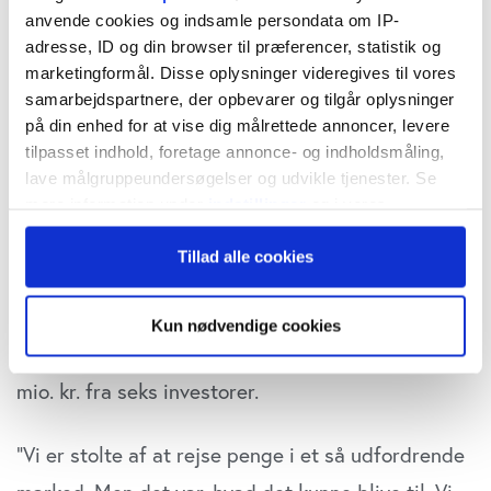
lige nu.
anvende cookies og indsamle persondata om IP-
adresse, ID og din browser til præferencer, statistik og
Vinteren er på vej.
marketingformål. Disse oplysninger videregives til vores
samarbejdspartnere, der opbevarer og tilgår oplysninger
på din enhed for at vise dig målrettede annoncer, levere
Ordene er ikke taget fra en amerikansk tv-serie,
tilpasset indhold, foretage annonce- og indholdsmåling,
men kommer fra Peter Andreasen, medstifter af
lave målgruppeundersøgelser og udvikle tjenester. Se
og CIO i Lunar, når han skal beskrive fintech-
mere information under
indstillinger
og i vores
persondatapolitik. Du kan altid trække dit samtykke
startups’ muligheder for at hente kapital midt i en
Tillad alle cookies
tilbage eller ændre indstillinger fra vores
krise. Det, mener han, er muligt, men svært. Lunar
"Cookiedeklaration", eller ved at trykke på "Privacy
trigger" ikonet.
er et af de få eksempler på en fintech, der på det
Kun nødvendige cookies
seneste har formået at rejse penge, nemlig 212
Hvis du tillader det, vil vi også gerne:
mio. kr. fra seks investorer.
Indsamle præcise oplysninger om din placering,
der kan være nøjagtig inden for få meter
Identificere din enhed baseret på en scanning af
”Vi er stolte af at rejse penge i et så udfordrende
dens unikke karakteristika (fingerprinting)