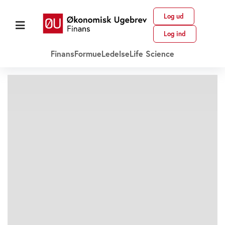
Log ud
Log ind
Finans
Formue
Ledelse
Life Science