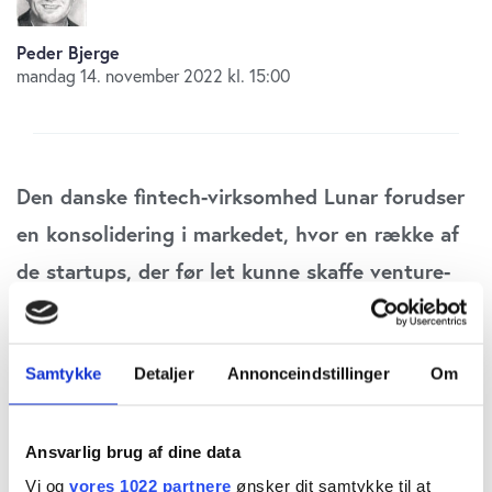
Peder Bjerge
mandag 14. november 2022 kl. 15:00
Den danske fintech-virksomhed Lunar forudser
en konsolidering i markedet, hvor en række af
de startups, der før let kunne skaffe venture-
kroner, risikerer at gå ned. Globalt ser man en
klar nedgang i venturefondenes interesse for
Samtykke
Detaljer
Annonceindstillinger
Om
fintechs, understøttet af det seneste styrtdyk i
kryptovalutaer. Fagredaktør Peder Bjerge
Ansvarlig brug af dine data
skriver om den store trend i venturemarkedet
Vi og
vores 1022 partnere
ønsker dit samtykke til at