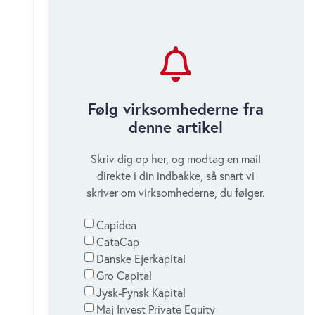
Tema om First North: Kan Bar
Djus genskabe tilliden til First
North?
onsdag 22. april 2026
Følg virksomhederne fra
denne artikel
Tema om First North: Få
Skriv dig op her, og modtag en mail
succeser på danske
direkte i din indbakke, så snart vi
vækstbørser
skriver om virksomhederne, du følger.
tirsdag 21. april 2026
Capidea
CataCap
Danske Ejerkapital
Tema om First North: Unlimit
Gro Capital
Group på First North – endnu en
Jysk-Fynsk Kapital
kæmpe skandale
Maj Invest Private Equity