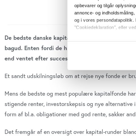
opbevarer og tilgår oplysning
annonce- og indholdsmåling,
og i vores persondatapolitik. 
"Cookiedeklaration", eller ved
De bedste danske kapitalfonde kan stadig rejse 
Hvis du tillader det, vil vi og
bagud. Enten fordi de har præsteret dårligt, eller
Indsamle præcise oply
end ventet efter succesfulde exits, skriver fagr
Identificere din enhed
Dine valg anvendes på hele w
Et sandt udskilningsløb om at rejse nye fonde er b
Vi bruger cookies til at tilpas
vores trafik. Vi deler også o
Mens de bedste og mest populære kapitalfonde har re
annonceringspartnere og anal
dem, eller som de har indsaml
stigende renter, investorskepsis og nye alternative
anvende vores hjemmeside.
form af bl.a. obligationer med god rente, sakker an
Det fremgår af en oversigt over kapital-runder bla