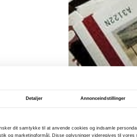
Detaljer
Annonceindstillinger
sker dit samtykke til at anvende cookies og indsamle personda
istik og marketingformål. Disse oplysninger videregives til vore