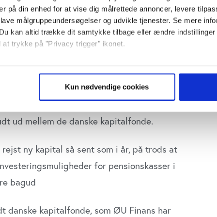
er på din enhed for at vise dig målrettede annoncer, levere tilpas
 lave målgruppeundersøgelser og udvikle tjenester. Se mere inf
Du kan altid trække dit samtykke tilbage eller ændre indstillinger
 at trykke på "Privacy trigger" ikonet.
penge i et svært marked. Andre sakker
så gerne:
 fordi de har brug for nye penge hurtigere
sninger om din placering, der kan være nøjagtig inden for få me
Kun nødvendige cookies
edaktør Carsten Steno i denne kortlægning.
 baseret på en scanning af dens unikke karakteristika (fingerprin
ebsitet.
rudt ud mellem de danske kapitalfonde.
se vores indhold og annoncer, til at vise dig funktioner til sociale
plysninger om din brug af vores website med vores partnere inden
jst ny kapital så sent som i år, på trods at
ysepartnere. Vores partnere kan kombinere disse data med andr
et fra din brug af deres tjenester. Du samtykker til vores cookie
 investeringsmuligheder for pensionskasser i
dre bagud
ndt danske kapitalfonde, som ØU Finans har