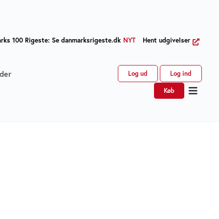
ks 100 Rigeste: Se danmarksrigeste.dk
NYT
Hent udgivelser
der
Log ud
Log ind
Køb