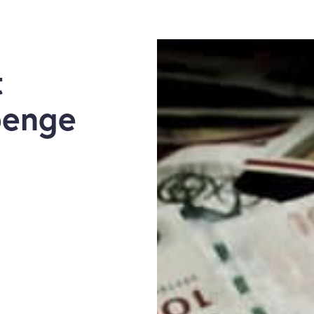
t
penge