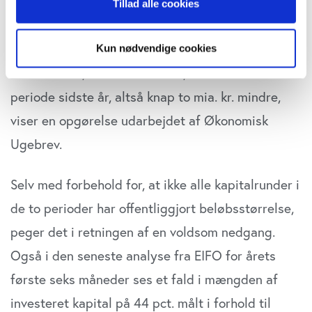
Tillad alle cookies
tilbage eller ændre indstillinger fra vores
overvågning af kapitaltilførsler.
"Cookiedeklaration", eller ved at trykke på "Privacy
trigger" ikonet.
I årets første syv måneder har danske startups
Kun nødvendige cookies
fået tilført 3,34 mia. kr. mod 5,35 mia. kr. i samme
Hvis du tillader det, vil vi også gerne:
Indsamle præcise oplysninger om din placering,
periode sidste år, altså knap to mia. kr. mindre,
der kan være nøjagtig inden for få meter
viser en opgørelse udarbejdet af Økonomisk
Identificere din enhed baseret på en scanning af
dens unikke karakteristika (fingerprinting)
Ugebrev.
Dine valg anvendes på hele websitet.
Selv med forbehold for, at ikke alle kapitalrunder i
Vi bruger cookies til at tilpasse vores indhold og
de to perioder har offentliggjort beløbsstørrelse,
annoncer, til at vise dig funktioner til sociale medier og til
at analysere vores trafik. Vi deler også oplysninger om
peger det i retningen af en voldsom nedgang.
din brug af vores website med vores partnere inden for
Også i den seneste analyse fra EIFO for årets
sociale medier, annonceringspartnere og
første seks måneder ses et fald i mængden af
analysepartnere. Vores partnere kan kombinere disse
data med andre oplysninger, du har givet dem, eller som
investeret kapital på 44 pct. målt i forhold til
de har indsamlet fra din brug af deres tjenester. Du