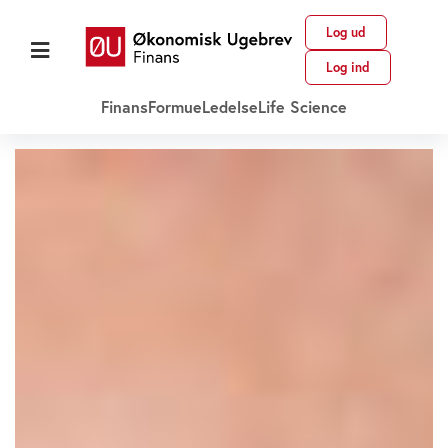
Log ud
Log ind
Finans
Formue
Ledelse
Life Science