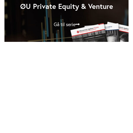
ØU Private Equity & Venture
Gå til serie
Artikler i serien
IPO: InstallatørGruppen tester ny
forretningsmodel
mandag 08. juni 2026
Bar Djus: Solid IPO genåbner dør for
rallende First North