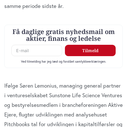
samme periode sidste år.
samtykker til vores cookies, hvis du fortsætter med at
anvende vores hjemmeside.
Ifølge Søren Lemonius, managing general partner
i ventureselskabet Sunstone Life Science Ventures
og bestyrelsesmedlem i brancheforeningen Aktive
Ejere, flugter udviklingen med analysehuset
Pitchbooks tal for udviklingen i kapitaltilførsler og