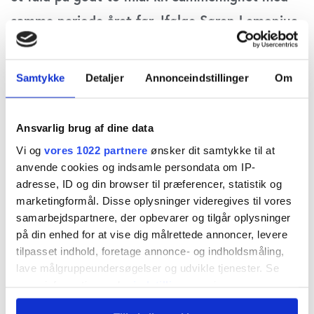
samme periode året før. Ifølge Søren Lemonius,
ventureselskabet Sunstone Life Science
Ventures, og Jacob Bratting Pedersen, EIFO, er
Samtykke
Detaljer
Annonceindstillinger
Om
årsagen primært den generelle usikkerhed i
markedet sammen med en voldsom exit-krise,
Ansvarlig brug af dine data
hvor der ikke bliver sendt kapital tilbage til
Vi og
vores 1022 partnere
ønsker dit samtykke til at
investorerne. Overfor fagredaktør Peder Bjerge
anvende cookies og indsamle persondata om IP-
adresse, ID og din browser til præferencer, statistik og
forudser Søren Lemonius et yderligere fald i
marketingformål. Disse oplysninger videregives til vores
markedet.
samarbejdspartnere, der opbevarer og tilgår oplysninger
på din enhed for at vise dig målrettede annoncer, levere
Opbremsningen i det danske venturemarked er
tilpasset indhold, foretage annonce- og indholdsmåling,
lave målgruppeundersøgelser og udvikle tjenester. Se
voldsom. Især set på omfanget af den samlede
mere information under
indstillinger
og i vores
mængde venturekapital, som opgjort af EIFOs
persondatapolitik. Du kan altid trække dit samtykke