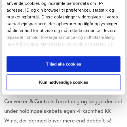
anvende cookies og indsamle persondata om IP-
årsberetningen fra det meget store og rige
adresse, ID og din browser til præferencer, statistik og
holdingselskab, at den 12. december blev en
marketingformål. Disse oplysninger videregives til vores
samarbejdspartnere, der opbevarer og tilgår oplysninger
historisk dag. Da kunne Novo Holdings nemlig
på din enhed for at vise dig målrettede annoncer, levere
varsle sammenslutningen af
tilpasset indhold, foretage annonce- og indholdsmåling,
lave målgruppeundersøgelser og udvikle tjenester. Se
porteføljeselskaberne Novozymes og Chr.
mere information under
indstillinger
og i vores
Hansen. De skal tilsammen udgøre et globalt
persondatapolitik. Du kan altid trække dit samtykke
Tillad alle cookies
tilbage eller ændre indstillinger fra vores
biosolutions powerhouse.
"Cookiedeklaration", eller ved at trykke på "Privacy
trigger" ikonet.
A.P. Møller Holding har i årets løb omstruktureret
Kun nødvendige cookies
i vindmøllebranchen ved at overtage Vestas’
Hvis du tillader det, vil vi også gerne:
Indsamle præcise oplysninger om din placering,
Converter & Controls forretning og lægge den ind
der kan være nøjagtig inden for få meter
under holdingselskabets egen virksomhed KK
Identificere din enhed baseret på en scanning af
Wind, der dermed bliver mere end dobbelt så
dens unikke karakteristika (fingerprinting)