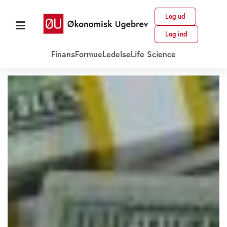
Log ud
Log ind
Finans
Formue
Ledelse
Life Science