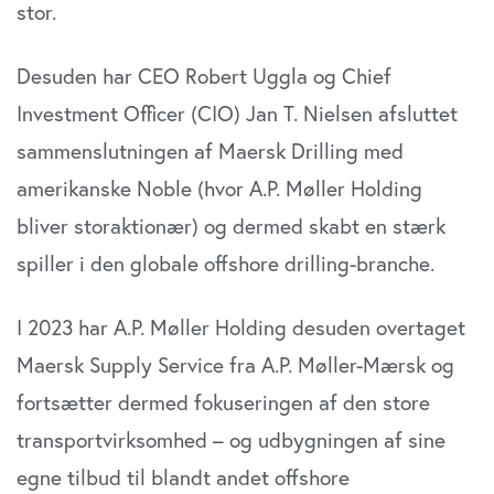
Dine valg anvendes på hele websitet.
stor.
Vi bruger cookies til at tilpasse vores indhold og
Desuden har CEO Robert Uggla og Chief
annoncer, til at vise dig funktioner til sociale medier og til
at analysere vores trafik. Vi deler også oplysninger om
Investment Officer (CIO) Jan T. Nielsen afsluttet
din brug af vores website med vores partnere inden for
sammenslutningen af Maersk Drilling med
sociale medier, annonceringspartnere og
amerikanske Noble (hvor A.P. Møller Holding
analysepartnere. Vores partnere kan kombinere disse
data med andre oplysninger, du har givet dem, eller som
bliver storaktionær) og dermed skabt en stærk
de har indsamlet fra din brug af deres tjenester. Du
spiller i den globale offshore drilling-branche.
samtykker til vores cookies, hvis du fortsætter med at
anvende vores hjemmeside.
I 2023 har A.P. Møller Holding desuden overtaget
Maersk Supply Service fra A.P. Møller-Mærsk og
fortsætter dermed fokuseringen af den store
transportvirksomhed – og udbygningen af sine
egne tilbud til blandt andet offshore