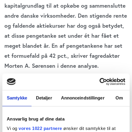
kapitalgrundlag til at opkøbe og sammenslutte
andre danske virksomheder. Den stigende rente
og faldende aktiekurser har dog også betydet,
at disse pengetanke set under ét har fået et
meget blandet år. En af pengetankene har set
et formuefald på 42 pct., skriver fagredaktør
Morten A. Sørensen i denne analyse.
Nu er de store danske holdingselskaber for alvor
begyndt at bruge magten: Der skal struktureres
Samtykke
Detaljer
Annonceindstillinger
Om
om i det store danske erhvervsliv.
Novo Holdings formand Lars Rebien Sørensen og
Ansvarlig brug af dine data
Vi og
vores 1022 partnere
ønsker dit samtykke til at
CEO Kasim Kutay konstaterer selv i