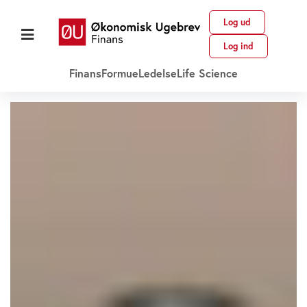
Log ud
Log ind
Finans
Formue
Ledelse
Life Science