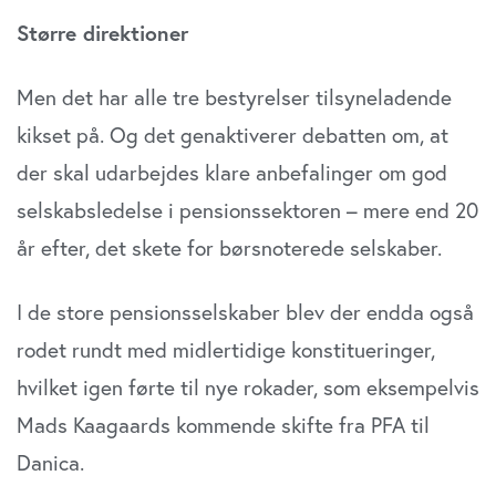
at analysere vores trafik. Vi deler også oplysninger om
Større direktioner
din brug af vores website med vores partnere inden for
sociale medier, annonceringspartnere og
analysepartnere. Vores partnere kan kombinere disse
Men det har alle tre bestyrelser tilsyneladende
data med andre oplysninger, du har givet dem, eller som
kikset på. Og det genaktiverer debatten om, at
de har indsamlet fra din brug af deres tjenester. Du
der skal udarbejdes klare anbefalinger om god
samtykker til vores cookies, hvis du fortsætter med at
anvende vores hjemmeside.
selskabsledelse i pensionssektoren – mere end 20
år efter, det skete for børsnoterede selskaber.
I de store pensionsselskaber blev der endda også
rodet rundt med midlertidige konstitueringer,
hvilket igen førte til nye rokader, som eksempelvis
Mads Kaagaards kommende skifte fra PFA til
Danica.