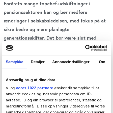
Forårets mange topchef-udskiftninger i
pensionssektoren kan og bør medføre
ændringer i selskabsledelsen, med fokus på at
sikre bedre og mere planlagte
generationsskifter. Det bør være slut med
direktioner bestående af kun én topchef.
Stillingen bør heller ikke være for livet, skriver
Samtykke
Detaljer
Annonceindstillinger
Om
fagredaktør Carsten Vitoft i denne kommentar.
Der har været historisk gang i svingdørene i
Ansvarlig brug af dine data
toppen af den danske pensionssektor de seneste
Vi og
vores 1022 partnere
ønsker dit samtykke til at
anvende cookies og indsamle persondata om IP-
års tid, og i stort set alle tilfældene synes en
adresse, ID og din browser til præferencer, statistik og
pludselig afsked at komme allermest bag på
marketingformål. Disse oplysninger videregives til vores
selskabernes egne bestyrelser.
samarbejdspartnere, der opbevarer og tilgår oplysninger