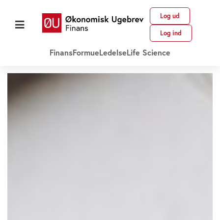
Log ud
Log ind
Finans
Formue
Ledelse
Life Science