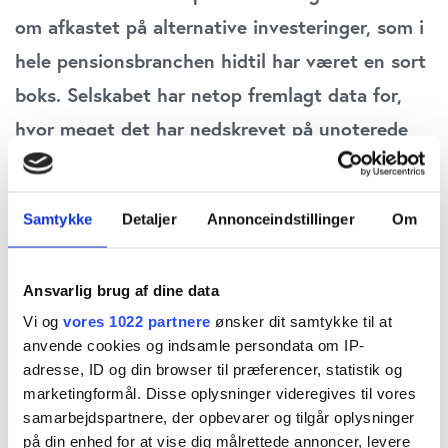
om afkastet på alternative investeringer, som i
hele pensionsbranchen hidtil har været en sort
boks. Selskabet har netop fremlagt data for,
hvor meget det har nedskrevet på unoterede
ejendomsinvesteringer og private equity i
forhold til de estimerede markedsværdier,
Samtykke
Detaljer
Annonceindstillinger
Om
skriver fagredaktør Carsten Vitoft.
Tidligere direktør i PFA Allan Polack var en af
Ansvarlig brug af dine data
pensionsbranchens største modstandere af mere
Vi og
vores 1022 partnere
ønsker dit samtykke til at
anvende cookies og indsamle persondata om IP-
åbenhed omkring afkastet på alternative
adresse, ID og din browser til præferencer, statistik og
investeringer, der efterhånden fylder en tredjedel
marketingformål. Disse oplysninger videregives til vores
samarbejdspartnere, der opbevarer og tilgår oplysninger
af sektorens aktiver, altså ca. 1000 mia. kr. Men
på din enhed for at vise dig målrettede annoncer, levere