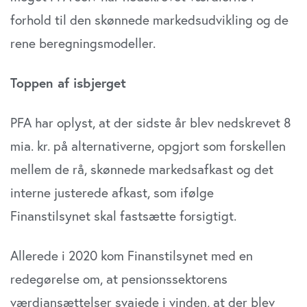
din brug af vores website med vores partnere inden for
forhold til den skønnede markedsudvikling og de
sociale medier, annonceringspartnere og
analysepartnere. Vores partnere kan kombinere disse
rene beregningsmodeller.
data med andre oplysninger, du har givet dem, eller som
de har indsamlet fra din brug af deres tjenester. Du
Toppen af isbjerget
samtykker til vores cookies, hvis du fortsætter med at
anvende vores hjemmeside.
PFA har oplyst, at der sidste år blev nedskrevet 8
mia. kr. på alternativerne, opgjort som forskellen
mellem de rå, skønnede markedsafkast og det
interne justerede afkast, som ifølge
Finanstilsynet skal fastsætte forsigtigt.
Allerede i 2020 kom Finanstilsynet med en
redegørelse om, at pensionssektorens
værdiansættelser svajede i vinden, at der blev