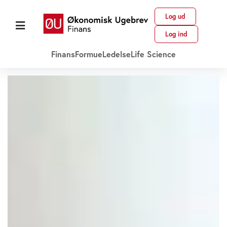
Log ud
Log ind
Finans
Formue
Ledelse
Life Science