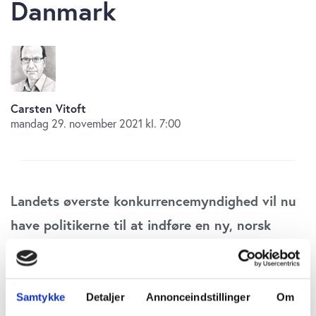
Danmark
Carsten Vitoft
mandag 29. november 2021 kl. 7:00
Landets øverste konkurrencemyndighed vil nu
have politikerne til at indføre en ny, norsk
pensionsmodel til at imødekomme problemet
med klatpensioner. Om godt en måned er
problemet fortid i Norge, mens det bare vokser
Samtykke
Detaljer
Annonceindstillinger
Om