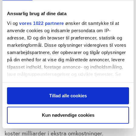
sig større i Danmark. Modellen kan ændre hele
konkurrencen og pensionslandskabet
Ansvarlig brug af dine data
herhjemme, skriver fagredaktør Carsten Vitoft.
Vi og
vores 1022 partnere
ønsker dit samtykke til at
anvende cookies og indsamle persondata om IP-
adresse, ID og din browser til præferencer, statistik og
Mens Danmark nu i snart ti år uden resultat har
marketingformål. Disse oplysninger videregives til vores
kæmpet med at få bugt med klatpensioner for op
samarbejdspartnere, der opbevarer og tilgår oplysninger
på din enhed for at vise dig målrettede annoncer, levere
mod 500 mia. kr., er det lykkedes fuldstændigt at
tilpasset indhold, foretage annonce- og indholdsmåling,
løse problemet i Norge på under fem år. Det får
lave målgruppeundersøgelser og udvikle tjenester. Se
nu Konkurrencerådet til at kræve handling fra
mere information under
indstillinger
og i vores
persondatapolitik. Du kan altid trække dit samtykke
politikere og arbejdsmarkedets parter for at løse
Tillad alle cookies
tilbage eller ændre indstillinger fra vores
problemet, som bare ser ud til at vokse sig større
"Cookiedeklaration", eller ved at trykke på "Privacy
trigger" ikonet.
år for år: At mange danskere har spredt deres
Kun nødvendige cookies
pensionsopsparing på mange forskellige konti
Hvis du tillader det, vil vi også gerne:
koster milliarder i ekstra omkostninger.
Indsamle præcise oplysninger om din placering,