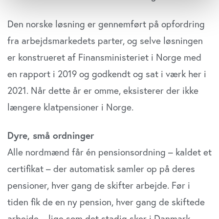
der kan være nøjagtig inden for få meter
Identificere din enhed baseret på en scanning af
Den norske løsning er gennemført på opfordring
dens unikke karakteristika (fingerprinting)
fra arbejdsmarkedets parter, og selve løsningen
Dine valg anvendes på hele websitet.
er konstrueret af Finansministeriet i Norge med
Vi bruger cookies til at tilpasse vores indhold og
en rapport i 2019 og godkendt og sat i værk her i
annoncer, til at vise dig funktioner til sociale medier og til
2021. Når dette år er omme, eksisterer der ikke
at analysere vores trafik. Vi deler også oplysninger om
din brug af vores website med vores partnere inden for
længere klatpensioner i Norge.
sociale medier, annonceringspartnere og
analysepartnere. Vores partnere kan kombinere disse
Dyre, små ordninger
data med andre oplysninger, du har givet dem, eller som
Alle nordmænd får én pensionsordning – kaldet et
de har indsamlet fra din brug af deres tjenester. Du
samtykker til vores cookies, hvis du fortsætter med at
certifikat – der automatisk samler op på deres
anvende vores hjemmeside.
pensioner, hver gang de skifter arbejde. Før i
tiden fik de en ny pension, hver gang de skiftede
arbejde – lige som det stadig sker i Danmark.