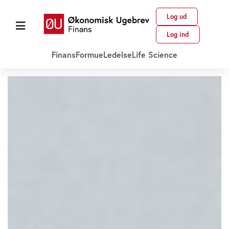
Log ud
Log ind
Finans
Formue
Ledelse
Life Science