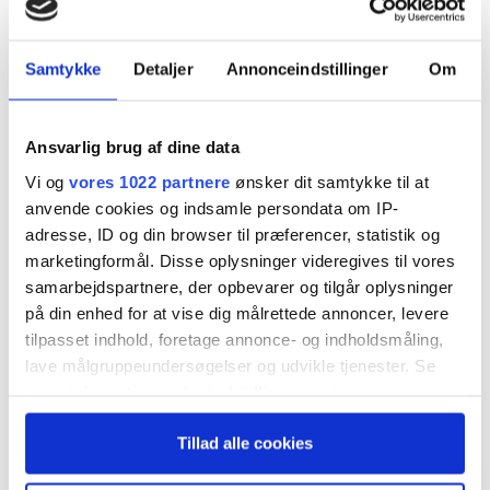
været millimeter fra at miste selvstændigheden
og den anden store dele af
Samtykke
Detaljer
Annonceindstillinger
Om
forretningsgrundladet. Men nu er både
Söderberg og Willis på vej med nye offensiver.
Ansvarlig brug af dine data
Det er dog ikke konkurrenterne, men
Vi og
vores 1022 partnere
ønsker dit samtykke til at
pensionsbranchen, der er i sigtekornet.
anvende cookies og indsamle persondata om IP-
adresse, ID og din browser til præferencer, statistik og
marketingformål. Disse oplysninger videregives til vores
Alt for mange virksomheder går uden om
samarbejdspartnere, der opbevarer og tilgår oplysninger
pensionsmægleren og placerer deres
på din enhed for at vise dig målrettede annoncer, levere
firmapensioner direkte i pensionsselskabet. Det
tilpasset indhold, foretage annonce- og indholdsmåling,
lave målgruppeundersøgelser og udvikle tjenester. Se
skal der nu laves om på, hvis det står til de to
mere information under
indstillinger
og i vores
største pensionsmæglere herhjemme.
persondatapolitik. Du kan altid trække dit samtykke
Tillad alle cookies
tilbage eller ændre indstillinger fra vores
"Cookiedeklaration", eller ved at trykke på "Privacy
Det handler om udbud og placering af