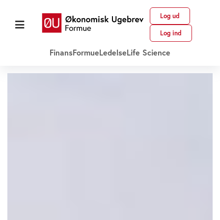
Log ud
Log ind
Finans
Formue
Ledelse
Life Science