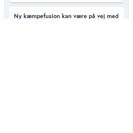
Ny kæmpefusion kan være på vej med
Velliv og AP Pension
onsdag 22. april 2026
Tema: Pension – Passiv investering
giver flere millioner mere i
pensionsalderen
fredag 20. marts 2026
Tema: Pension – Pensionschefer har
mere fokus på vækst end på høje
pensioner
Følg virksomhederne fra denne artikel