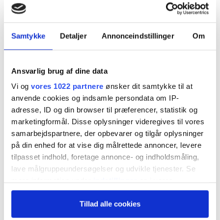
selskaber på omkostninger, men de giver også
lavere afkast. Til gengæld har Velliv stor succes
Samtykke
Detaljer
Annonceindstillinger
Om
med branchens billigste pensionsprodukt, som
er en computer, der følger aktiemarkedet,
Ansvarlig brug af dine data
skriver fagredaktør Carsten Vitoft.
Vi og
vores 1022 partnere
ønsker dit samtykke til at
anvende cookies og indsamle persondata om IP-
Billige passivt investerede pensionsprodukter har
adresse, ID og din browser til præferencer, statistik og
marketingformål. Disse oplysninger videregives til vores
de seneste år fundet vej til pensionsselskabernes
samarbejdspartnere, der opbevarer og tilgår oplysninger
hylder. Men de sælger ikke særligt godt.
på din enhed for at vise dig målrettede annoncer, levere
tilpasset indhold, foretage annonce- og indholdsmåling,
lave målgruppeundersøgelser og udvikle tjenester. Se
For kunderne er det måske svært at købe idéen
mere information under
indstillinger
og i vores
om at læne sig tilbage og lade pensionen klare
persondatapolitik. Du kan altid trække dit samtykke
sig selv. Det er måske heller ikke det, selskaberne
Tillad alle cookies
tilbage eller ændre indstillinger fra vores
"Cookiedeklaration", eller ved at trykke på "Privacy