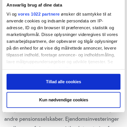
Men blækket var dårligt tørt i hans
undersøgelse
,
Ansvarlig brug af dine data
Vi og
vores 1022 partnere
ønsker dit samtykke til at
der udkom i slutningen af december, før nye
anvende cookies og indsamle persondata om IP-
afkastopgørelser på alternativer viser, at
adresse, ID og din browser til præferencer, statistik og
pensionsbranchens afkast stadig ligger milevidt
marketingformål. Disse oplysninger videregives til vores
samarbejdspartnere, der opbevarer og tilgår oplysninger
fra hinanden – og milevidt fra afkastet på de
på din enhed for at vise dig målrettede annoncer, levere
finansielle markeder.
tilpasset indhold, foretage annonce- og indholdsmåling,
lave målgruppeundersøgelser og udvikle tjenester. Se
mere information under
indstillinger
og i vores
Stabilt aktiv
persondatapolitik. Du kan altid trække dit samtykke
Alene i fjerde kvartal lykkedes det eksempelvis en
Tillad alle cookies
tilbage eller ændre indstillinger fra vores
"Cookiedeklaration", eller ved at trykke på "Privacy
af landets største pensionskasser,
trigger" ikonet.
PensionDanmark, at realisere et meget højt afkast
Kun nødvendige cookies
på ejendomme, både i forhold til markedet og til
Hvis du tillader det, vil vi også gerne:
Indsamle præcise oplysninger om din placering,
andre pensionsselskaber. Ejendomsinvesteringer
der kan være nøjagtig inden for få meter