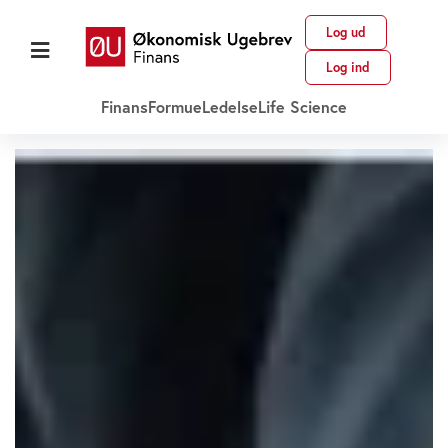
Log ud
Log ind
Finans
Formue
Ledelse
Life Science