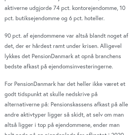
aktiverne udgjorde 74 pct. kontorejendomme, 10
pct. butiksejendomme og 6 pct. hoteller.
90 pct. af ejendommene var altså blandt noget af
det, der er hårdest ramt under krisen. Alligevel
lykkes det PensionDanmark at opnå branchens
bedste afkast på ejendomsinvesteringerne.
For PensionDanmark har det heller ikke været et
godt tidspunkt at skulle nedskrive på
alternativerne på: Pensionskassens afkast på alle
andre aktivtyper ligger så skidt, at selv om man
altså ligger i top på ejendommene, ender man
helt nede på en niendeplads for afkastet i 2020.