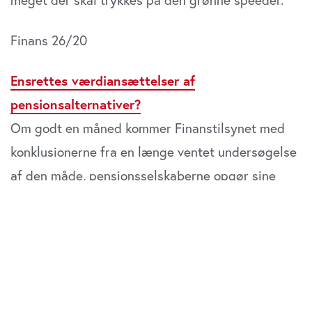
Finans 26/20
Ensrettes værdiansættelser af
pensionsalternativer?
Om godt en måned kommer Finanstilsynet med
konklusionerne fra en længe ventet undersøgelse
af den måde, pensionsselskaberne opgør sine
mest illikvide aktiver på. Det drejer sig om
pensionskassernes milliardstore investeringer i
såkaldte alternativer, altså i ejendomme,
infrastruktur og unoterede aktier. Finanstilsynet
kan vælge en hård eller en blød løsning, lyder det