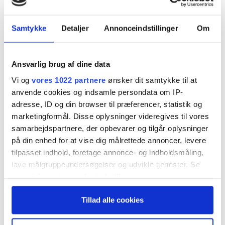
”uafhængige” eksperter ofte arbejder for
Samtykke
Detaljer
Annonceindstillinger
Om
pensionssektoren eller har meget nære
relationer til den.
Ansvarlig brug af dine data
Det er ikke så lang tid siden, at det stod klart, at
Vi og
vores 1022 partnere
ønsker dit samtykke til at
anvende cookies og indsamle persondata om IP-
ATP har inkasseret det største tab i
adresse, ID og din browser til præferencer, statistik og
pensionskassens lange historie. Stigende renter
marketingformål. Disse oplysninger videregives til vores
samarbejdspartnere, der opbevarer og tilgår oplysninger
og faldende aktier er en giftig cocktail, når man
på din enhed for at vise dig målrettede annoncer, levere
sparer op til pension. Og det har ført til en intens
tilpasset indhold, foretage annonce- og indholdsmåling,
diskussion af lønmodtagerfondens
lave målgruppeundersøgelser og udvikle tjenester. Se
mere information under
indstillinger
og i vores
investeringsstrategi og af selve institutionen ATP.
persondatapolitik. Du kan altid trække dit samtykke
Tillad alle cookies
tilbage eller ændre indstillinger fra vores
Kurstab kan gøres op på mange måder. Men
"Cookiedeklaration", eller ved at trykke på "Privacy
trigger" ikonet.