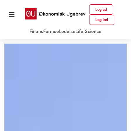
Log ud
Log ind
Finans
Formue
Ledelse
Life Science