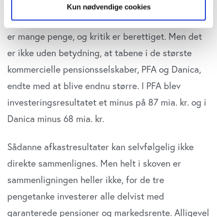
ifølge årsrapporten præsterede ATP sidste år et
Kun nødvendige cookies
investeringsresultat på minus 65 mia. kr. Ja, det
Hvis du tillader det, vil vi også gerne:
er mange penge, og kritik er berettiget. Men det
Indsamle præcise oplysninger om din placering,
der kan være nøjagtig inden for få meter
er ikke uden betydning, at tabene i de største
Identificere din enhed baseret på en scanning af
kommercielle pensionsselskaber, PFA og Danica,
dens unikke karakteristika (fingerprinting)
endte med at blive endnu større. I PFA blev
Dine valg anvendes på hele websitet.
investeringsresultatet et minus på 87 mia. kr. og i
Vi bruger cookies til at tilpasse vores indhold og
Danica minus 68 mia. kr.
annoncer, til at vise dig funktioner til sociale medier og til
at analysere vores trafik. Vi deler også oplysninger om
din brug af vores website med vores partnere inden for
Sådanne afkastresultater kan selvfølgelig ikke
sociale medier, annonceringspartnere og
direkte sammenlignes. Men helt i skoven er
analysepartnere. Vores partnere kan kombinere disse
data med andre oplysninger, du har givet dem, eller som
sammenligningen heller ikke, for de tre
de har indsamlet fra din brug af deres tjenester. Du
pengetanke investerer alle delvist med
samtykker til vores cookies, hvis du fortsætter med at
garanterede pensioner og markedsrente. Alligevel
anvende vores hjemmeside.