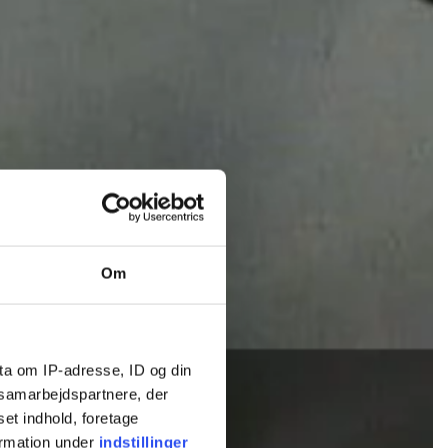
Om
ta om IP-adresse, ID og din
s samarbejdspartnere, der
set indhold, foretage
ormation under
indstillinger