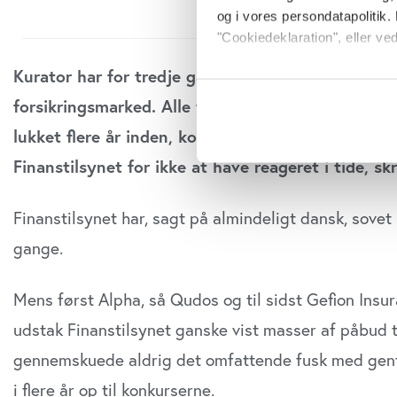
og i vores persondatapolitik. 
"Cookiedeklaration", eller ved
Kurator har for tredje gang udsendt stævning ti
Hvis du tillader det, vil vi og
forsikringsmarked. Alle tre erstatningssager byg
Indsamle præcise oply
Identificere din enhed
lukket flere år inden, konkurserne var en realitet
Dine valg anvendes på hele w
Finanstilsynet for ikke at have reageret i tide, sk
Vi bruger cookies til at tilpas
Finanstilsynet har, sagt på almindeligt dansk, sovet
vores trafik. Vi deler også o
annonceringspartnere og anal
gange.
dem, eller som de har indsaml
anvende vores hjemmeside.
Mens først Alpha, så Qudos og til sidst Gefion Ins
udstak Finanstilsynet ganske vist masser af påbud t
gennemskuede aldrig det omfattende fusk med genfor
i flere år op til konkurserne.