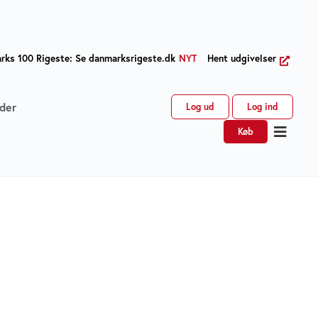
ks 100 Rigeste: Se danmarksrigeste.dk
NYT
Hent udgivelser
der
Log ud
Log ind
Køb