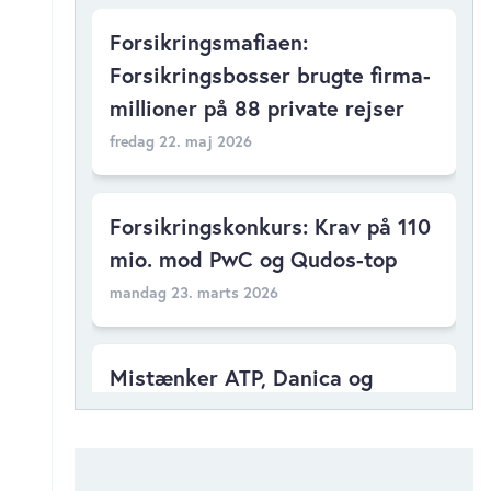
Forsikringsmafiaen:
Forsikringsbosser brugte firma-
millioner på 88 private rejser
fredag 22. maj 2026
Forsikringskonkurs: Krav på 110
mio. mod PwC og Qudos-top
mandag 23. marts 2026
Mistænker ATP, Danica og
PensionDanmark for mio-snyd
mod Garantifond
onsdag 10. december 2025