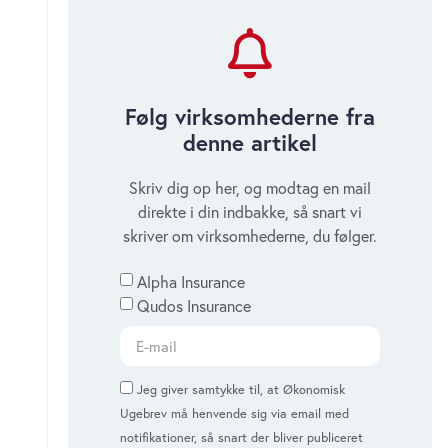
Fjerde forsikringskonkurs på vej
inden årsskiftet
Følg virksomhederne fra
onsdag 05. november 2025
denne artikel
Skriv dig op her, og modtag en mail
S-ministre tavse om kriseramt
direkte i din indbakke, så snart vi
forsikringsselskab: Beskytter
skriver om virksomhederne, du følger.
ATP
Alpha Insurance
onsdag 30. april 2025
Qudos Insurance
Undren over passive ejere og
Jeg giver samtykke til, at Økonomisk
tilsyn i kaosramt
Ugebrev må henvende sig via email med
forsikringsselskab
notifikationer, så snart der bliver publiceret