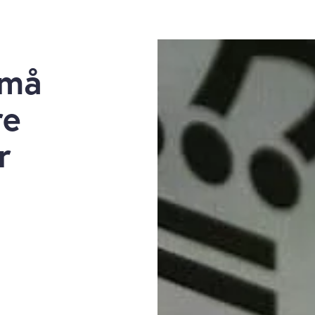
 må
re
r