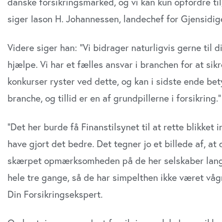
danske forsikringsmarked, og vi kan kun opfordre til,
siger Iason H. Johannessen, landechef for Gjensidig
Videre siger han: ”Vi bidrager naturligvis gerne til
hjælpe. Vi har et fælles ansvar i branchen for at sik
konkurser ryster ved dette, og kan i sidste ende bety
branche, og tillid er en af grundpillerne i forsikring.”
”Det her burde få Finanstilsynet til at rette blikket
have gjort det bedre. Det tegner jo et billede af, a
skærpet opmærksomheden på de her selskaber langt
hele tre gange, så de har simpelthen ikke været våg
Din Forsikringsekspert.