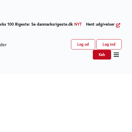
ks 100 Rigeste: Se danmarksrigeste.dk
NYT
Hent udgivelser
der
Log ud
Log ind
Køb