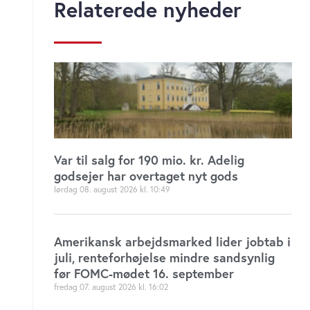
Relaterede nyheder
onsdag 10. december 2025
Fjerde forsikringskonkurs på vej
inden årsskiftet
onsdag 05. november 2025
Var til salg for 190 mio. kr. Adelig
S-ministre tavse om kriseramt
godsejer har overtaget nyt gods
forsikringsselskab: Beskytter
lørdag 08. august 2026
10:49
ATP
onsdag 30. april 2025
Amerikansk arbejdsmarked lider jobtab i
juli, renteforhøjelse mindre sandsynlig
før FOMC-mødet 16. september
Undren over passive ejere og
fredag 07. august 2026
16:02
tilsyn i kaosramt