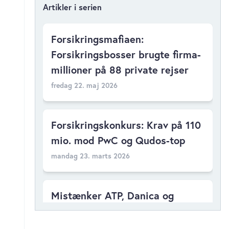
Artikler i serien
Forsikringsmafiaen:
Forsikringsbosser brugte firma-
millioner på 88 private rejser
fredag 22. maj 2026
Forsikringskonkurs: Krav på 110
mio. mod PwC og Qudos-top
mandag 23. marts 2026
Mistænker ATP, Danica og
PensionDanmark for mio-snyd
mod Garantifond