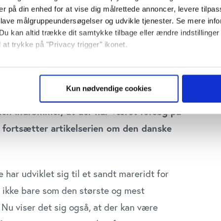
er på din enhed for at vise dig målrettede annoncer, levere tilpas
 lave målgruppeundersøgelser og udvikle tjenester. Se mere inf
Du kan altid trække dit samtykke tilbage eller ændre indstillinger
 at trykke på "Privacy trigger" ikonet.
tifonden for Skadesforsikring fortæller nu
så gerne:
 forbindelse med Qudos’ konkurs har
sninger om din placering, der kan være nøjagtig inden for få me
Kun nødvendige cookies
gange. Frida Forsikring afviser at svare på
 baseret på en scanning af dens unikke karakteristika (fingerprin
ebsitet.
en indrømmer, at der har været forsøg på
t fortsætter artikelserien om den danske
se vores indhold og annoncer, til at vise dig funktioner til sociale
plysninger om din brug af vores website med vores partnere inden
ysepartnere. Vores partnere kan kombinere disse data med andr
et fra din brug af deres tjenester. Du samtykker til vores cookie
har udviklet sig til et sandt mareridt for
g ikke bare som den største og mest
 Nu viser det sig også, at der kan være