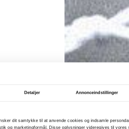
Detaljer
Annonceindstillinger
sker dit samtykke til at anvende cookies og indsamle personda
istik og marketingformål. Disse oplysninger videregives til vore