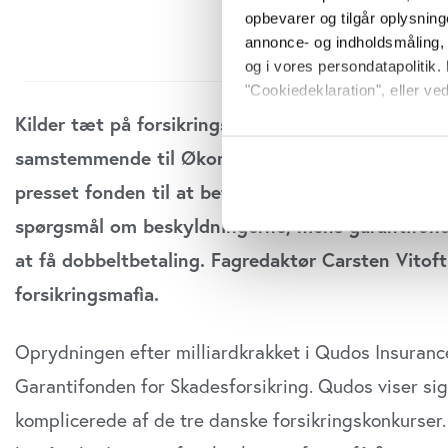
opbevarer og tilgår oplysning
annonce- og indholdsmåling,
og i vores persondatapolitik. 
"Cookiedeklaration", eller ved
Kilder tæt på forsikringsagenturet Frida og Garan
Hvis du tillader det, vil vi og
samstemmende til Økonomisk Ugebrev, at Frida i
Indsamle præcise oply
presset fonden til at betale for samme ydelser to 
Identificere din enhed
Dine valg anvendes på hele w
spørgsmål om beskyldningerne, mens garantifond
at få dobbeltbetaling. Fagredaktør Carsten Vitof
Vi bruger cookies til at tilpas
vores trafik. Vi deler også o
forsikringsmafia.
annonceringspartnere og anal
dem, eller som de har indsaml
Oprydningen efter milliardkrakket i Qudos Insurance 
anvende vores hjemmeside.
Garantifonden for Skadesforsikring. Qudos viser si
komplicerede af de tre danske forsikringskonkurser.