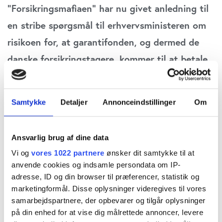
”Forsikringsmafiaen” har nu givet anledning til
en stribe spørgsmål til erhvervsministeren om
risikoen for, at garantifonden, og dermed de
danske forsikringstagere, kommer til at betale
for selskabers tab i udlandet. Alene
udenlandske skader i konkursramte Alpha og
Samtykke
Detaljer
Annonceindstillinger
Om
Qudos forventes at lande på 1,3 mia. kr.,
skriver fagredaktør Carsten Vitoft.
Ansvarlig brug af dine data
Vi og
vores 1022 partnere
ønsker dit samtykke til at
Morten Bødskovs svar til Erhvervsudvalget
anvende cookies og indsamle persondata om IP-
beskriver i detaljer de tre skader, som nu koster
adresse, ID og din browser til præferencer, statistik og
Garantifonden for Skadesforsikring et
marketingformål. Disse oplysninger videregives til vores
samarbejdspartnere, der opbevarer og tilgår oplysninger
milliardbeløb. Beskrivelsen kommer efter dette
på din enhed for at vise dig målrettede annoncer, levere