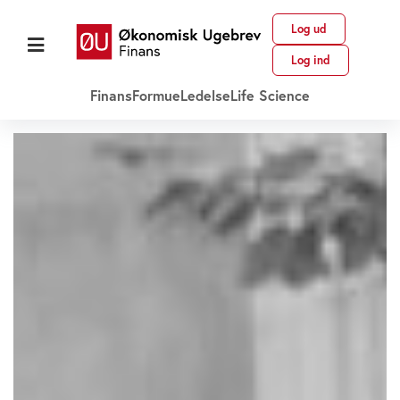
Log ud
Log ind
Finans
Formue
Ledelse
Life Science