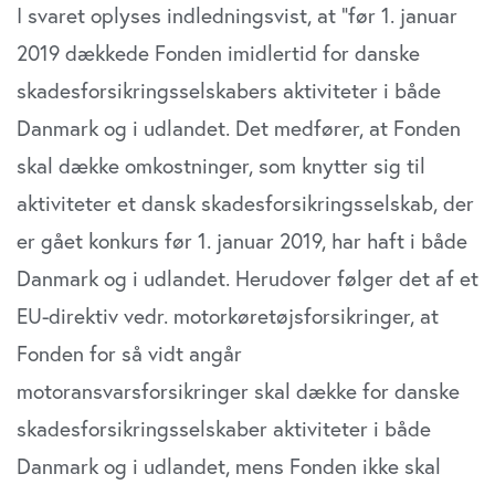
I svaret oplyses indledningsvist, at ”før 1. januar
sociale medier, annonceringspartnere og
2019 dækkede Fonden imidlertid for danske
analysepartnere. Vores partnere kan kombinere disse
data med andre oplysninger, du har givet dem, eller som
skadesforsikringsselskabers aktiviteter i både
de har indsamlet fra din brug af deres tjenester. Du
Danmark og i udlandet. Det medfører, at Fonden
samtykker til vores cookies, hvis du fortsætter med at
anvende vores hjemmeside.
skal dække omkostninger, som knytter sig til
aktiviteter et dansk skadesforsikringsselskab, der
er gået konkurs før 1. januar 2019, har haft i både
Danmark og i udlandet. Herudover følger det af et
EU-direktiv vedr. motorkøretøjsforsikringer, at
Fonden for så vidt angår
motoransvarsforsikringer skal dække for danske
skadesforsikringsselskaber aktiviteter i både
Danmark og i udlandet, mens Fonden ikke skal