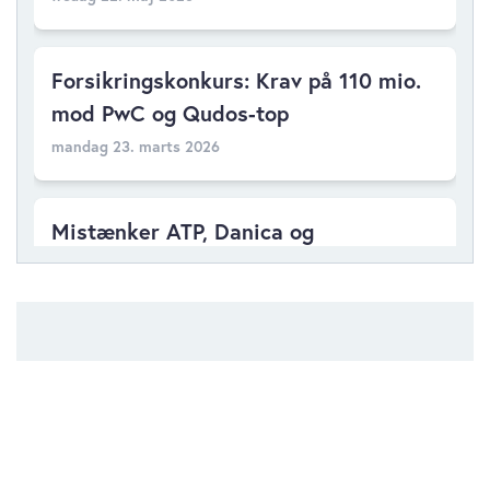
Forsikringskonkurs: Krav på 110 mio.
mod PwC og Qudos-top
mandag 23. marts 2026
Mistænker ATP, Danica og
PensionDanmark for mio-snyd mod
Garantifond
onsdag 10. december 2025
Fjerde forsikringskonkurs på vej
inden årsskiftet
Følg virksomhederne fra denne artikel
onsdag 05. november 2025